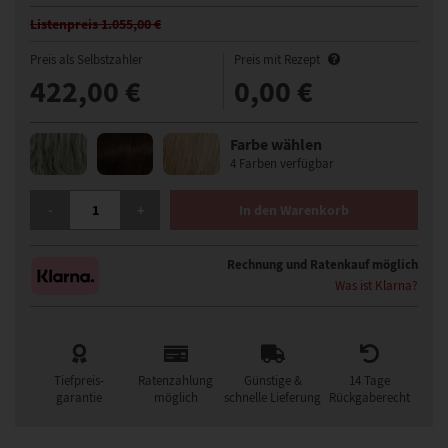
Listenpreis 1.055,00 €
Preis als Selbstzahler
Preis mit Rezept
422,00 €
0,00 €
Farbe wählen
4 Farben verfügbar
GISELA MAYER COSMO CHIC MONO LACE PERÜCKE MENGE
-
+
In den Warenkorb
Rechnung und Ratenkauf möglich
Was ist Klarna?
Tiefpreis-
Ratenzahlung
Günstige &
14 Tage
garantie
möglich
schnelle Lieferung
Rückgaberecht