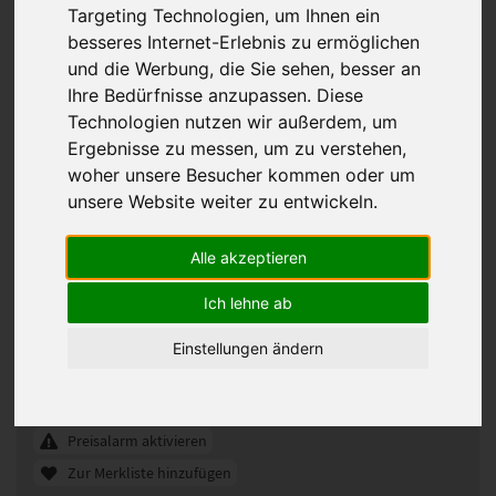
Targeting Technologien, um Ihnen ein
besseres Internet-Erlebnis zu ermöglichen
und die Werbung, die Sie sehen, besser an
Ihre Bedürfnisse anzupassen. Diese
Technologien nutzen wir außerdem, um
Ergebnisse zu messen, um zu verstehen,
woher unsere Besucher kommen oder um
unsere Website weiter zu entwickeln.
Alle akzeptieren
Gisela Mayer Cosmo Chic Mono Lace
Perücke
Ich lehne ab
330010
Artikelnummer:
Einstellungen ändern
23/22+14
Gezeigte Farbe:
Günstigeres Angebot gefunden?
Preisalarm aktivieren
Zur Merkliste hinzufügen