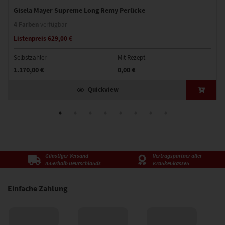
Gisela Mayer Supreme Long Remy Perücke
4 Farben
verfügbar
Listenpreis 629,00 €
Selbstzahler
Mit Rezept
1.170,00 €
0,00 €
Quickview
Günstiger Versand
Vertragspartner aller
innerhalb Deutschlands
Krankenkassen
Einfache Zahlung