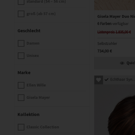
standard (54 – 56 cm)
groß (ab 57 cm)
Gisela Mayer Duo Ni
6 Farben
verfügbar
Geschlecht
Listenpreis 1.835,00 €
Damen
Selbstzahler
734,00 €
Unisex
Quic
Marke
Echthaar Synthetik Mix
Ellen Wille
Gisela Mayer
Kollektion
Classic Collection