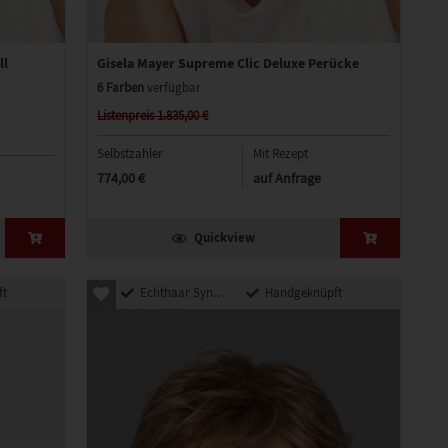
ll
Gisela Mayer Supreme Clic Deluxe Perücke
6 Farben
verfügbar
Listenpreis 1.835,00 €
Selbstzahler
Mit Rezept
774,00 €
auf Anfrage
Quickview
ft
Echthaar Synthetik Mix
Handgeknüpft