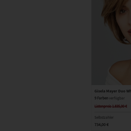
Gisela Mayer Duo W
9 Farben
verfügbar
Listenpreis 1.835,00 €
Selbstzahler
734,00 €