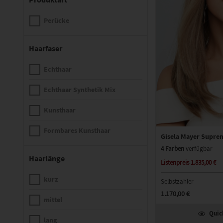
Perücke
Haarfaser
Echthaar
Echthaar Synthetik Mix
Kunsthaar
Formbares Kunsthaar
Gisela Mayer Supre
4 Farben
verfügbar
Haarlänge
Listenpreis 1.835,00 €
kurz
Selbstzahler
1.170,00 €
mittel
Quic
lang