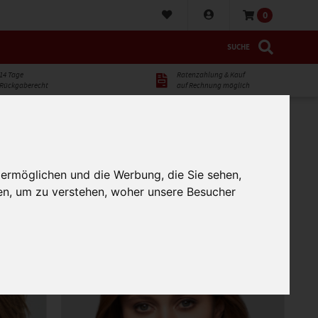
0
SUCHE
14 Tage
Ratenzahlung & Kauf
Pieces
Cosmopolitan Hair Collection
Prime Power
ner
Perückenköpfe und -ständer
Rückgaberecht
auf Rechnung möglich
on
Men Line Collection
 ermöglichen und die Werbung, die Sie sehen,
ft
Echthaar Synthetik Mix
Handgeknüpft
en, um zu verstehen, woher unsere Besucher