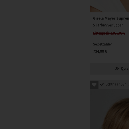
Gisela Mayer Supre
5 Farben
verfügbar
Listenpreis 1.835,00 €
Selbstzahler
734,00 €
Quic
Echthaar Synthetik Mix