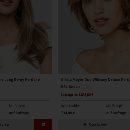
me Long Remy Perücke
Gisela Mayer Duo Whitney Deluxe Per
9 Farben
verfügbar
Listenpreis 1.835,00 €
Mit Rezept
Selbstzahler
Mit Rezept
auf Anfrage
734,00 €
auf Anfrage
kview
Quickview