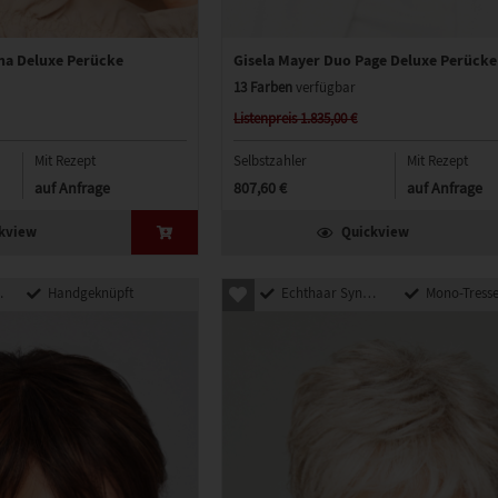
na Deluxe Perücke
Gisela Mayer Duo Page Deluxe Perücke
13 Farben
verfügbar
Listenpreis 1.835,00 €
Mit Rezept
Selbstzahler
Mit Rezept
auf Anfrage
807,60 €
auf Anfrage
kview
Quickview
Handgeknüpft
Echthaar Synthetik Mix
Mono-Tress