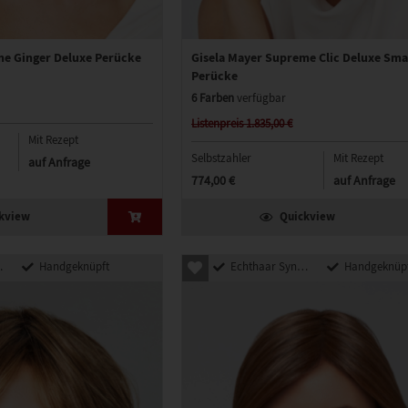
me Ginger Deluxe Perücke
Gisela Mayer Supreme Clic Deluxe Sma
Perücke
6 Farben
verfügbar
Listenpreis 1.835,00 €
Mit Rezept
Selbstzahler
Mit Rezept
auf Anfrage
774,00 €
auf Anfrage
kview
Quickview
Handgeknüpft
Echthaar Synthetik Mix
Handgeknüp