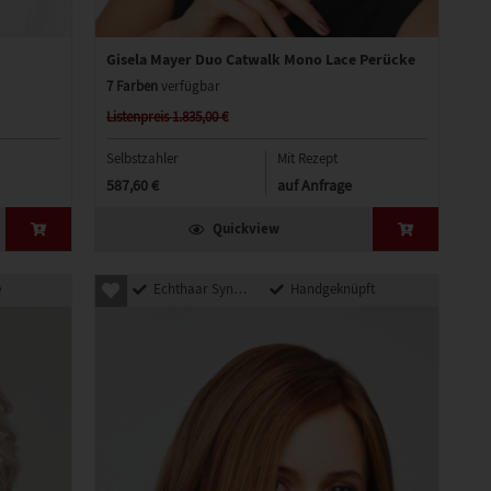
Gisela Mayer Duo Catwalk Mono Lace Perücke
7 Farben
verfügbar
Listenpreis 1.835,00 €
Selbstzahler
Mit Rezept
587,60 €
auf Anfrage
Quickview
e
Echthaar Synthetik Mix
Handgeknüpft