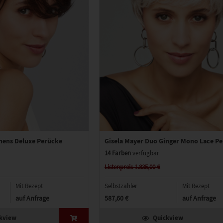
hens Deluxe Perücke
Gisela Mayer Duo Ginger Mono Lace P
14 Farben
verfügbar
Listenpreis 1.835,00 €
Mit Rezept
Selbstzahler
Mit Rezept
auf Anfrage
587,60 €
auf Anfrage
kview
Quickview