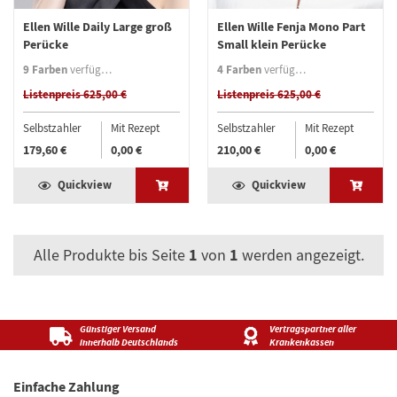
Ellen Wille Daily Large groß
Ellen Wille Fenja Mono Part
Perücke
Small klein Perücke
9 Farben
4 Farben
verfügbar
verfügbar
Listenpreis 625,00 €
Listenpreis 625,00 €
Selbstzahler
Mit Rezept
Selbstzahler
Mit Rezept
179,60 €
0,00 €
210,00 €
0,00 €
Quickview
Quickview
1
1
Alle Produkte bis Seite
von
werden angezeigt.
Günstiger Versand
Vertragspartner aller
innerhalb Deutschlands
Krankenkassen
Einfache Zahlung