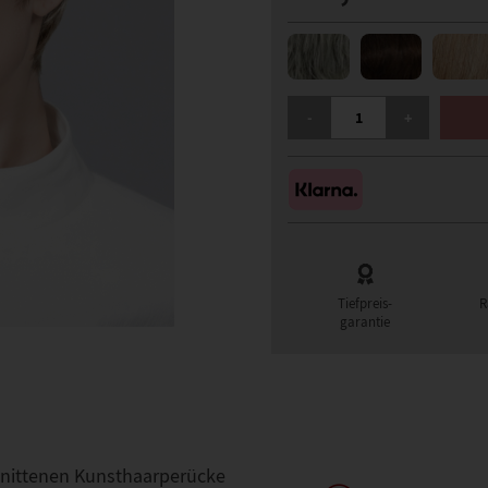
ELLEN WILLE FENJA MON
-
+
Tiefpreis-
R
garantie
chnittenen Kunsthaarperücke