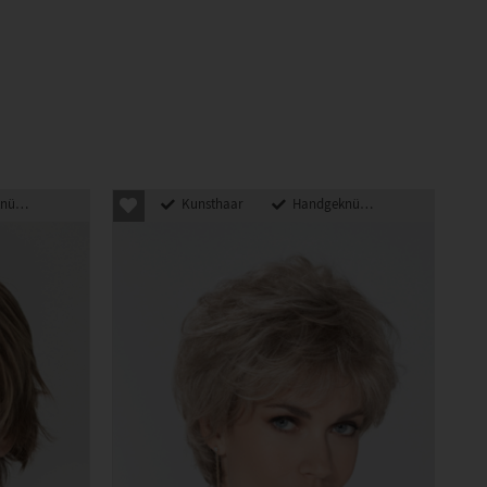
pft
Kunsthaar
Handgeknüpft