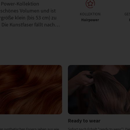
r Power-Kollektion
 schönes Volumen und ist
KOLLEKTION
GE
rgröße klein (bis 53 cm) zu
Hairpower
 Die Kunstfaser fällt nach…
Ready to wear
en synthetischen Fasern sehen aus wie
Sofort nach Erhalt "ready to wear"! Die