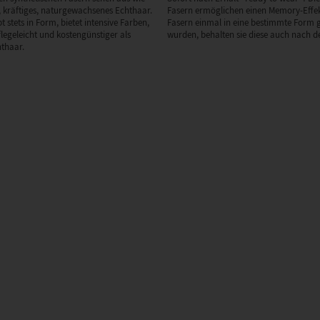
 kräftiges, naturgewachsenes Echthaar.
Fasern ermöglichen einen Memory-Effek
 stets in Form, bietet intensive Farben,
Fasern einmal in eine bestimmte Form 
flegeleicht und kostengünstiger als
wurden, behalten sie diese auch nach de
hthaar.