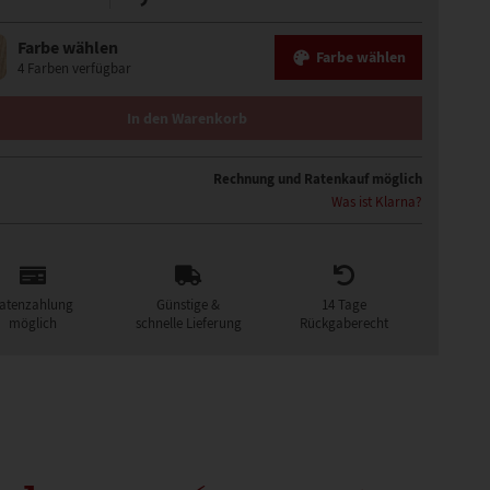
Farbe wählen
Farbe wählen
4 Farben verfügbar
O PART SMALL KLEIN PERÜCKE MENGE
In den Warenkorb
Rechnung und Ratenkauf möglich
Was ist Klarna?
atenzahlung
Günstige &
14 Tage
möglich
schnelle Lieferung
Rückgaberecht