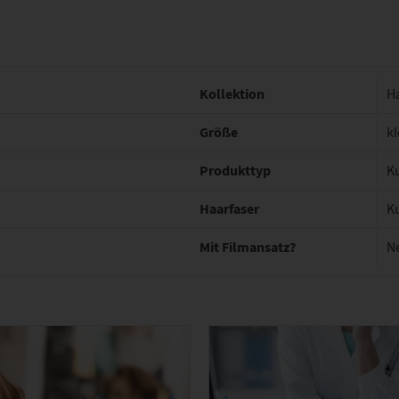
Kollektion
H
Größe
kl
Produkttyp
K
Haarfaser
K
Mit Filmansatz?
N