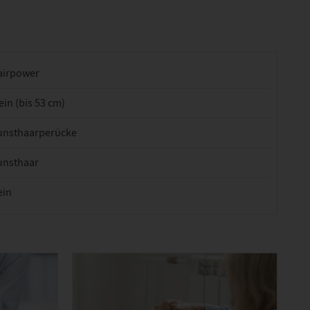
airpower
ein (bis 53 cm)
unsthaarperücke
unsthaar
ein