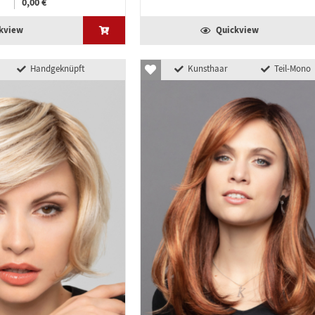
0,00 €
kview
Quickview
Handgeknüpft
Kunsthaar
Teil-Mono