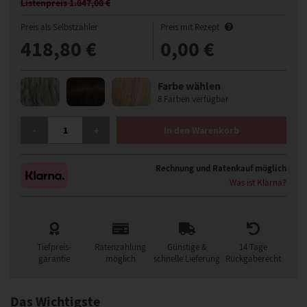
Listenpreis 1.047,00 €
Preis als Selbstzahler
Preis mit Rezept
418,80 €
0,00 €
Farbe wählen
8 Farben verfügbar
GISELA MAYER SYMPATHY MONO SMALL LACE KLEIN PERÜCKE MEN
-
+
In den Warenkorb
Rechnung und Ratenkauf möglich
Was ist Klarna?
Tiefpreis-
Ratenzahlung
Günstige &
14 Tage
garantie
möglich
schnelle Lieferung
Rückgaberecht
Das Wichtigste