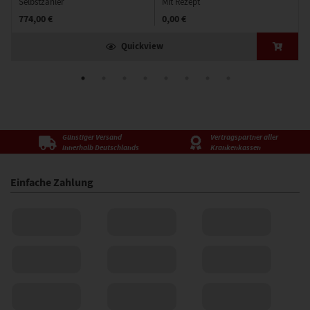
Selbstzahler
Mit Rezept
774,00 €
0,00 €
Quickview
Günstiger Versand
Vertragspartner aller
innerhalb Deutschlands
Krankenkassen
Einfache Zahlung