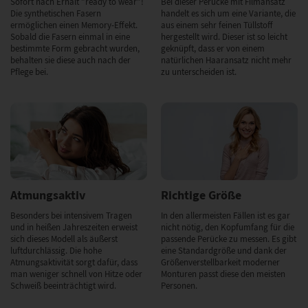
Sofort nach Erhalt "ready to wear"!
Bei dieser Perücke mit Filmansatz
Die synthetischen Fasern
handelt es sich um eine Variante, die
ermöglichen einen Memory-Effekt.
aus einem sehr feinen Tüllstoff
Sobald die Fasern einmal in eine
hergestellt wird. Dieser ist so leicht
bestimmte Form gebracht wurden,
geknüpft, dass er von einem
behalten sie diese auch nach der
natürlichen Haaransatz nicht mehr
Pflege bei.
zu unterscheiden ist.
Atmungsaktiv
Richtige Größe
Besonders bei intensivem Tragen
In den allermeisten Fällen ist es gar
und in heißen Jahreszeiten erweist
nicht nötig, den Kopfumfang für die
sich dieses Modell als äußerst
passende Perücke zu messen. Es gibt
luftdurchlässig. Die hohe
eine Standardgröße und dank der
Atmungsaktivität sorgt dafür, dass
Größenverstellbarkeit moderner
man weniger schnell von Hitze oder
Monturen passt diese den meisten
Schweiß beeinträchtigt wird.
Personen.