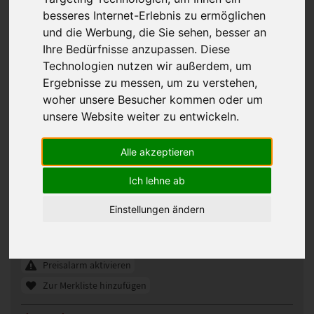
besseres Internet-Erlebnis zu ermöglichen
und die Werbung, die Sie sehen, besser an
Ihre Bedürfnisse anzupassen. Diese
Technologien nutzen wir außerdem, um
Ergebnisse zu messen, um zu verstehen,
woher unsere Besucher kommen oder um
unsere Website weiter zu entwickeln.
Alle akzeptieren
Gisela Mayer Sympathy Mono Small
Lace klein Perücke
Ich lehne ab
330431
Artikelnummer:
Einstellungen ändern
6/830
Gezeigte Farbe:
Günstigeres Angebot gefunden?
Preisalarm aktivieren
Zur Merkliste hinzufügen