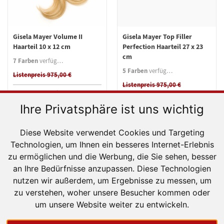
Gisela Mayer Volume II
Gisela Mayer Top Filler
Haarteil 10 x 12 cm
Perfection Haarteil 27 x 23
cm
7 Farben
verfügbar
5 Farben
verfügbar
Listenpreis 975,00 €
Listenpreis 975,00 €
Selbstzahler
Mit Rezept
Selbstzahler
Mit Rezept
242,00 €
0,00 €
Ihre Privatsphäre ist uns wichtig
262,00 €
0,00 €
Diese Website verwendet Cookies und Targeting
Quickview
Quickview
Technologien, um Ihnen ein besseres Internet-Erlebnis
zu ermöglichen und die Werbung, die Sie sehen, besser
Kunsthaar
Kunsthaar
an Ihre Bedürfnisse anzupassen. Diese Technologien
nutzen wir außerdem, um Ergebnisse zu messen, um
zu verstehen, woher unsere Besucher kommen oder
um unsere Website weiter zu entwickeln.