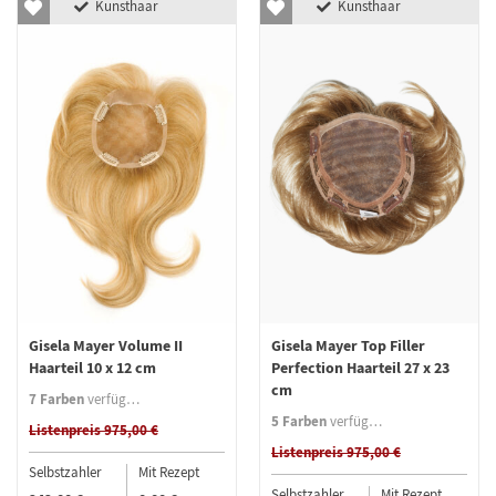
Kunsthaar
Kunsthaar
Gisela Mayer Volume II
Gisela Mayer Top Filler
Haarteil 10 x 12 cm
Perfection Haarteil 27 x 23
cm
7 Farben
verfügbar
5 Farben
verfügbar
Listenpreis 975,00 €
Listenpreis 975,00 €
Selbstzahler
Mit Rezept
Selbstzahler
Mit Rezept