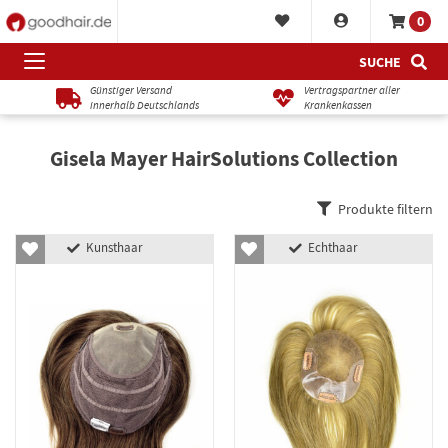
0
SUCHE
Günstiger Versand
Vertragspartner aller
innerhalb Deutschlands
Krankenkassen
Gisela Mayer HairSolutions Collection
Produkte filtern
Kunsthaar
Echthaar