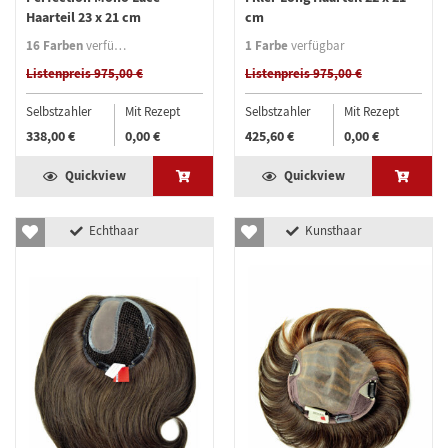
Haarteil 23 x 21 cm
cm
16 Farben
1 Farbe
verfügbar
verfügbar
Listenpreis 975,00 €
Listenpreis 975,00 €
Selbstzahler
Mit Rezept
Selbstzahler
Mit Rezept
338,00 €
0,00 €
425,60 €
0,00 €
Quickview
Quickview
Echthaar
Kunsthaar