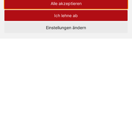
Alle akzeptieren
Ich lehne ab
Einstellungen ändern
Gisela Mayer New Top Filler
Gisela Mayer High End Top
Perfection Mono Lace
Filler Long Haarteil 22 x 21
Haarteil 23 x 21 cm
cm
16 Farben
1 Farbe
verfügbar
verfügbar
Listenpreis 975,00 €
Listenpreis 975,00 €
Selbstzahler
Mit Rezept
Selbstzahler
Mit Rezept
338,00 €
0,00 €
425,60 €
0,00 €
Quickview
Quickview
Echthaar
Kunsthaar