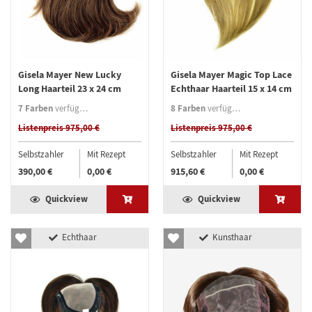
Gisela Mayer New Lucky
Gisela Mayer Magic Top Lace
Long Haarteil 23 x 24 cm
Echthaar Haarteil 15 x 14 cm
7 Farben
8 Farben
verfügbar
verfügbar
Listenpreis 975,00 €
Listenpreis 975,00 €
Selbstzahler
Mit Rezept
Selbstzahler
Mit Rezept
390,00 €
0,00 €
915,60 €
0,00 €
Quickview
Quickview
Echthaar
Kunsthaar