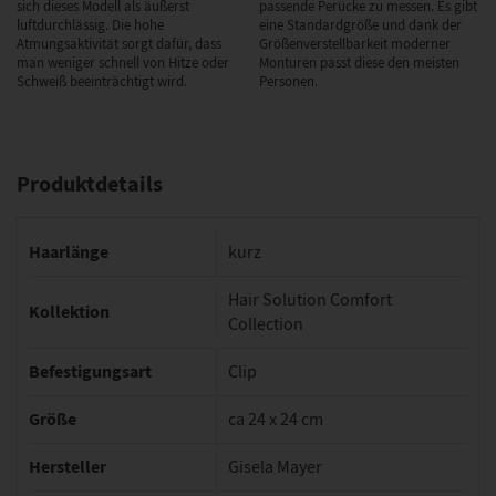
sich dieses Modell als äußerst
passende Perücke zu messen. Es gibt
luftdurchlässig. Die hohe
eine Standardgröße und dank der
Atmungsaktivität sorgt dafür, dass
Größenverstellbarkeit moderner
man weniger schnell von Hitze oder
Monturen passt diese den meisten
Schweiß beeinträchtigt wird.
Personen.
Produktdetails
Haarlänge
kurz
Hair Solution Comfort
Kollektion
Collection
Befestigungsart
Clip
Größe
ca 24 x 24 cm
Hersteller
Gisela Mayer