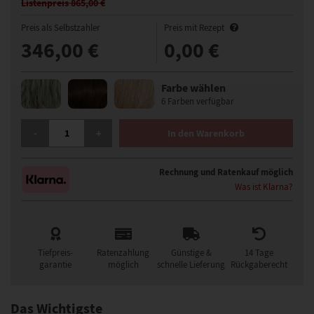
Listenpreis 865,00 €
Preis als Selbstzahler
Preis mit Rezept
346,00 €
0,00 €
Farbe wählen
6 Farben verfügbar
GISELA MAYER LUCKY GROSS HAARTEIL 24 X 24 CM MENGE
-
+
In den Warenkorb
Rechnung und Ratenkauf möglich
Was ist Klarna?
Tiefpreis-
Ratenzahlung
Günstige &
14 Tage
garantie
möglich
schnelle Lieferung
Rückgaberecht
Das Wichtigste