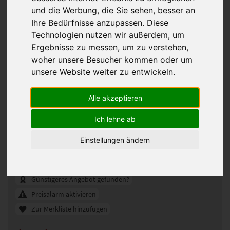
und die Werbung, die Sie sehen, besser an
Ihre Bedürfnisse anzupassen. Diese
Technologien nutzen wir außerdem, um
Ergebnisse zu messen, um zu verstehen,
woher unsere Besucher kommen oder um
unsere Website weiter zu entwickeln.
Alle akzeptieren
Gisela Mayer Lucky groß Haarteil 24 x
Ich lehne ab
24 cm
Einstellungen ändern
330701
Artikelnummer:
G33
Gezeigte Farbe:
Günstigeres Angebot gefunden?
Preisalarm aktivieren
Zur Merkliste hinzufügen