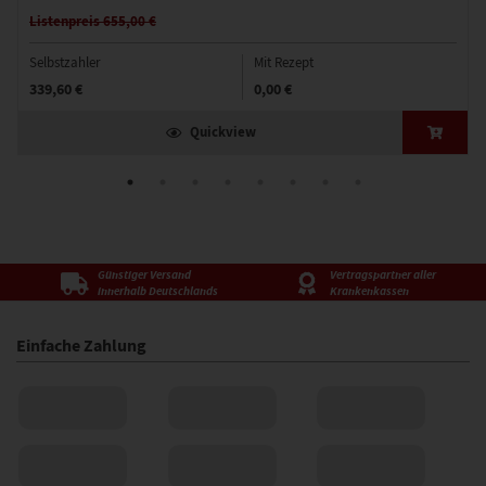
Listenpreis 655,00 €
Selbstzahler
Mit Rezept
339,60 €
0,00 €
Quickview
Günstiger Versand
Vertragspartner aller
innerhalb Deutschlands
Krankenkassen
Einfache Zahlung