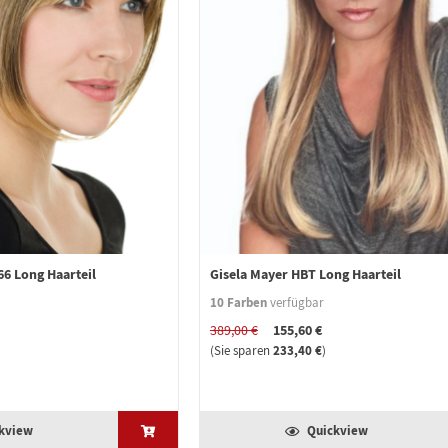
66 Long Haarteil
Gisela Mayer HBT Long Haarteil
10 Farben
verfügbar
155,60 €
389,00 €
233,40 €
(Sie sparen
)
kview
Quickview