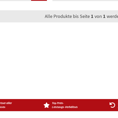
1
1
Alle Produkte bis Seite
von
werde
tner aller
Top Preis-
ssen
Leistungs-Verhältnis