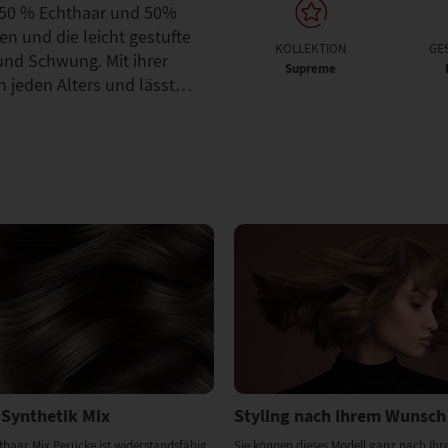
s 50 % Echthaar und 50%
n und die leicht gestufte
KOLLEKTION
GE
und Schwung. Mit ihrer
Supreme
en jeden Alters und lässt…
 Synthetik Mix
Styling nach Ihrem Wunsch
thaar Mix Perücke ist widerstandsfähig
Sie können dieses Modell ganz nach Ih