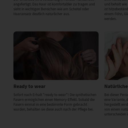
angefertigt. Das Haar ist komfortabler zu tragen und
und behält wie
sieht in wichtigen Bereichen wie am Scheitel oder
ist hitzebestä
Haaransatz deutlich natürlicher aus.
einem Föhn, Glä
werden.
Ready to wear
Natürliche
Sofort nach Erhalt "ready to wear"! Die synthetischen
Bei dieser Perü
Fasern ermöglichen einen Memory-Effekt. Sobald die
eine Variante, d
Fasern einmal in eine bestimmte Form gebracht
hergestellt wird
wurden, behalten sie diese auch nach der Pflege bei.
von einem natü
unterscheiden i