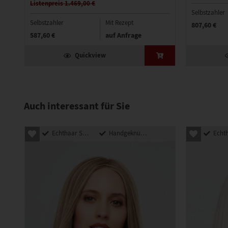
Listenpreis 1.469,00 €
Selbstzahler
Selbstzahler
Mit Rezept
807,60 €
587,60 €
auf Anfrage
Quickview
Auch interessant für Sie
Echthaar Synthetik Mix
Handgeknüpft
Echthaar Sy