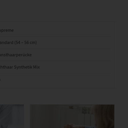
upreme
andard (54 – 56 cm)
unsthaarperücke
hthaar Synthetik Mix
a