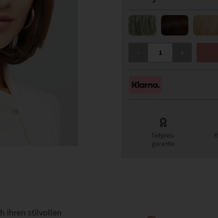
GISELA MAYER SUPREME 
-
+
Tiefpreis-
R
garantie
 ihren stilvollen