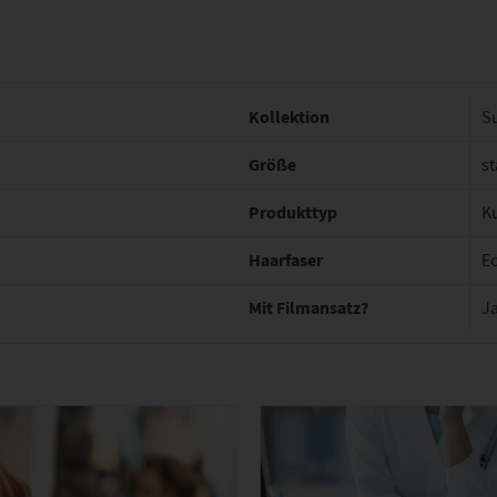
Kollektion
S
Größe
st
Produkttyp
K
Haarfaser
Ec
Mit Filmansatz?
J