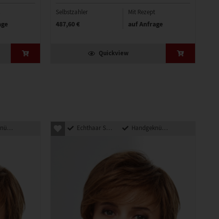
Sel
Selbstzahler
Mit Rezept
42
age
487,60 €
auf Anfrage
Quickview
pft
Echthaar Synthetik Mix
Handgeknüpft