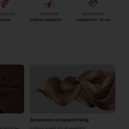
SCHLECHT
HAARFASER
KOPFUMFANG
Damen
standard (54 - 56 cm)
Echthaar Synthetik Mix
Besonders strapazierfähig
ren Wünschen
Echthaar erweist sich als wesentlich