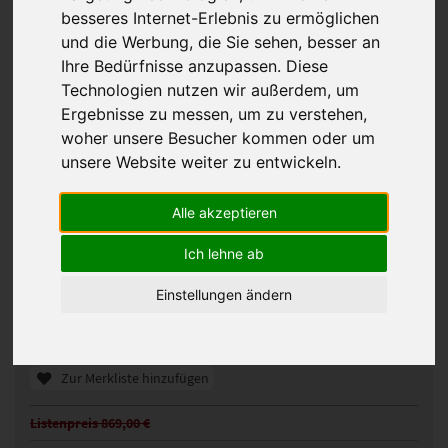
besseres Internet-Erlebnis zu ermöglichen
und die Werbung, die Sie sehen, besser an
Ihre Bedürfnisse anzupassen. Diese
Technologien nutzen wir außerdem, um
Ergebnisse zu messen, um zu verstehen,
woher unsere Besucher kommen oder um
unsere Website weiter zu entwickeln.
Alle akzeptieren
Ellen Wille Trend Mono Perücke
Ich lehne ab
110249
Artikelnummer:
espresso mix
Gezeigte Farbe:
Einstellungen ändern
Günstigeres Angebot gefunden?
Preisalarm aktivieren
Zur Merkliste hinzufügen
Listenpreis 869,00 €