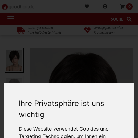
0
SUCHE
Günstiger Versand
Vertragspartner aller
innerhalb Deutschlands
Krankenkassen
Ihre Privatsphäre ist uns
wichtig
Diese Website verwendet Cookies und
Targeting Technologien, um Ihnen ein