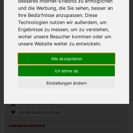
besseres Internet-Erlebnis zu ermöglichen
und die Werbung, die Sie sehen, besser an
Ihre Bedürfnisse anzupassen. Diese
Technologien nutzen wir außerdem, um
Ergebnisse zu messen, um zu verstehen,
woher unsere Besucher kommen oder um
unsere Website weiter zu entwickeln.
Alle akzeptieren
Ellen Wille Time Comfort Perücke
Ich lehne ab
110862
Artikelnummer:
Einstellungen ändern
pearlblonde rooted
Gezeigte Farbe:
Günstigeres Angebot gefunden?
Preisalarm aktivieren
Zur Merkliste hinzufügen
Listenpreis 855,00 €