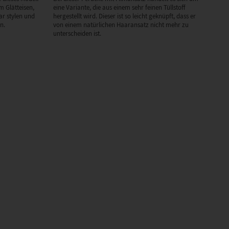
m Glätteisen,
eine Variante, die aus einem sehr feinen Tüllstoff
r stylen und
hergestellt wird. Dieser ist so leicht geknüpft, dass er
n.
von einem natürlichen Haaransatz nicht mehr zu
unterscheiden ist.