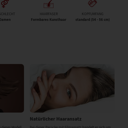
SCHLECHT
HAARFASER
KOPFUMFANG
Damen
Formbares Kunsthaar
standard (54 - 56 cm)
Natürlicher Haaransatz
 dieses Modell
Bei dieser Perücke mit Filmansatz handelt es sich um