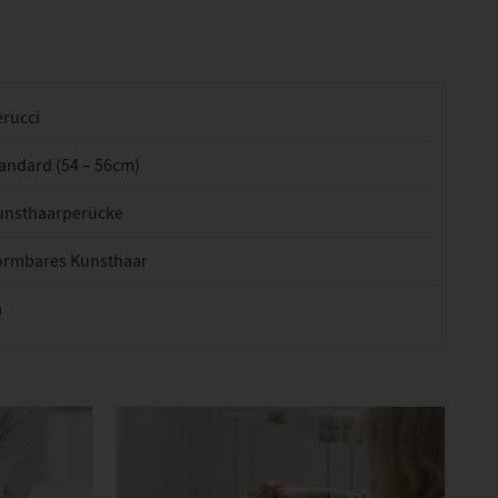
erucci
andard (54 – 56cm)
unsthaarperücke
ormbares Kunsthaar
a