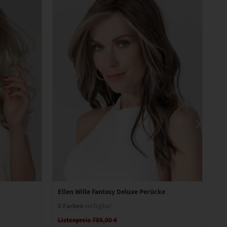
Ellen Wille Fantasy Deluxe Perücke
El
5 Farben
10
verfügbar
Listenpreis 785,00 €
Li