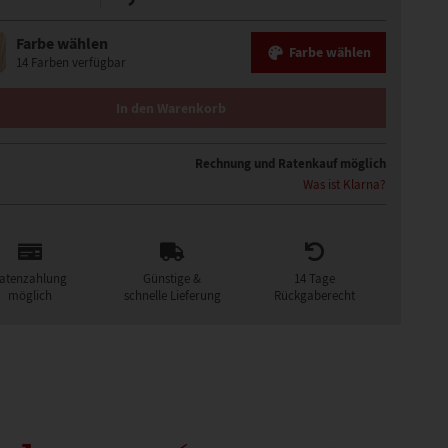
Farbe wählen
Farbe wählen
14 Farben verfügbar
O PART PERÜCKE MENGE
In den Warenkorb
Rechnung und Ratenkauf möglich
Was ist Klarna?
atenzahlung
Günstige &
14 Tage
möglich
schnelle Lieferung
Rückgaberecht