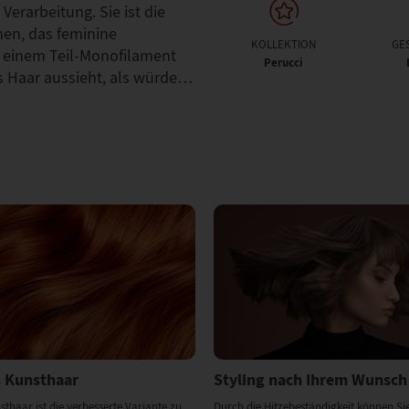
Verarbeitung. Sie ist die
hen, das feminine
KOLLEKTION
GE
it einem Teil-Monofilament
Perucci
as Haar aussieht, als würde…
 Kunsthaar
Styling nach Ihrem Wunsch
haar ist die verbesserte Variante zu
Durch die Hitzebeständigkeit können Sie