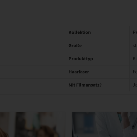
Kollektion
P
Größe
st
Produkttyp
K
Haarfaser
F
Mit Filmansatz?
J