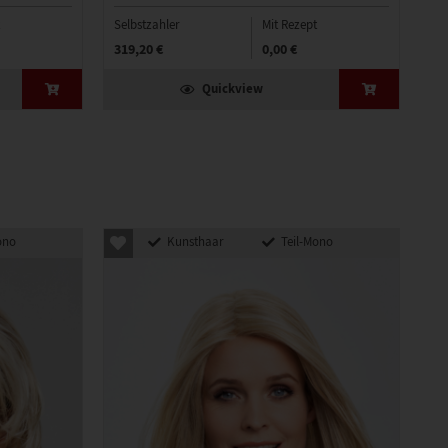
Selbstzahler
Mit Rezept
Sel
319,20 €
0,00 €
31
Quickview
ono
Kunsthaar
Teil-Mono