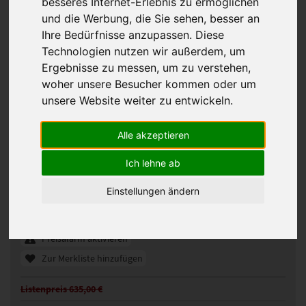
besseres Internet-Erlebnis zu ermöglichen
und die Werbung, die Sie sehen, besser an
Ihre Bedürfnisse anzupassen. Diese
Technologien nutzen wir außerdem, um
Ergebnisse zu messen, um zu verstehen,
woher unsere Besucher kommen oder um
unsere Website weiter zu entwickeln.
Alle akzeptieren
Gisela Mayer Hi Sun Devine Perücke
Ich lehne ab
331891
Artikelnummer:
Einstellungen ändern
golden blond mix (R14/88H)
Gezeigte Farbe:
Günstigeres Angebot gefunden?
Preisalarm aktivieren
Zur Merkliste hinzufügen
Listenpreis 635,00 €