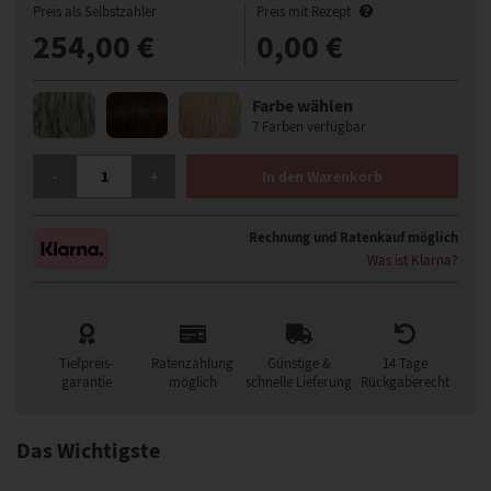
Preis als Selbstzahler
Preis mit Rezept
254,00 €
0,00 €
Farbe wählen
7 Farben verfügbar
GISELA MAYER HI SUN DEVINE PERÜCKE MENGE
-
+
In den Warenkorb
Rechnung und Ratenkauf möglich
Was ist Klarna?
Tiefpreis-
Ratenzahlung
Günstige &
14 Tage
garantie
möglich
schnelle Lieferung
Rückgaberecht
Das Wichtigste