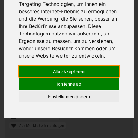
Targeting Technologien, um Ihnen ein
besseres Internet-Erlebnis zu ermöglichen
und die Werbung, die Sie sehen, besser an
Ihre Bedürfnisse anzupassen. Diese
Technologien nutzen wir außerdem, um
Ergebnisse zu messen, um zu verstehen,
woher unsere Besucher kommen oder um
unsere Website weiter zu entwickeln.
Gisela Mayer Vision Stage Lace Part
Alle akzeptieren
Perücke
Ich lehne ab
331267
Artikelnummer:
14/263+8 Sparkling Champagne
Einstellungen ändern
Gezeigte Farbe:
Günstigeres Angebot gefunden?
Preisalarm aktivieren
Zur Merkliste hinzufügen