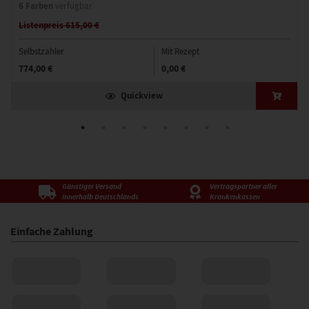
6 Farben
verfügbar
Listenpreis 615,00 €
Selbstzahler
Mit Rezept
774,00 €
0,00 €
Quickview
Günstiger Versand
Vertragspartner aller
innerhalb Deutschlands
Krankenkassen
Einfache Zahlung