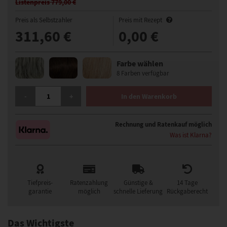
Listenpreis 779,00 €
Preis als Selbstzahler
Preis mit Rezept
311,60 €
0,00 €
Farbe wählen
8 Farben verfügbar
GISELA MAYER VISION STAGE LACE PART PERÜCKE MENGE
-
+
In den Warenkorb
Rechnung und Ratenkauf möglich
Was ist Klarna?
Tiefpreis-
Ratenzahlung
Günstige &
14 Tage
garantie
möglich
schnelle Lieferung
Rückgaberecht
Das Wichtigste