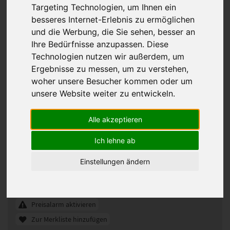
Targeting Technologien, um Ihnen ein
besseres Internet-Erlebnis zu ermöglichen
und die Werbung, die Sie sehen, besser an
Ihre Bedürfnisse anzupassen. Diese
Technologien nutzen wir außerdem, um
Ergebnisse zu messen, um zu verstehen,
woher unsere Besucher kommen oder um
unsere Website weiter zu entwickeln.
Alle akzeptieren
Gisela Mayer Visconti Fashion Lace
Perücke
Ich lehne ab
331323
Artikelnummer:
Einstellungen ändern
sand rooted
Gezeigte Farbe:
Günstigeres Angebot gefunden?
Preisalarm aktivieren
Zur Merkliste hinzufügen