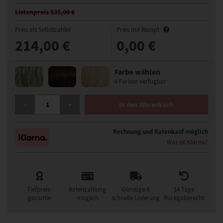
Listenpreis 535,00 €
Preis als Selbstzahler
Preis mit Rezept
214,00 €
0,00 €
Farbe wählen
4 Farben verfügbar
GISELA MAYER VISCONTI FASHION LACE PERÜCKE MENGE
-
+
In den Warenkorb
Rechnung und Ratenkauf möglich
Was ist Klarna?
Tiefpreis-
Ratenzahlung
Günstige &
14 Tage
garantie
möglich
schnelle Lieferung
Rückgaberecht