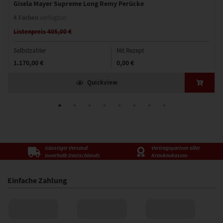
Gisela Mayer Supreme Long Remy Perücke
4 Farben
verfügbar
Listenpreis 405,00 €
Selbstzahler
Mit Rezept
1.170,00 €
0,00 €
Quickview
Günstiger Versand
Vertragspartner aller
innerhalb Deutschlands
Krankenkassen
Einfache Zahlung