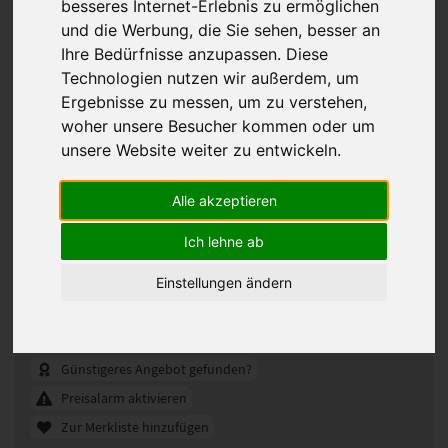
besseres Internet-Erlebnis zu ermöglichen
und die Werbung, die Sie sehen, besser an
Ihre Bedürfnisse anzupassen. Diese
Technologien nutzen wir außerdem, um
Ergebnisse zu messen, um zu verstehen,
woher unsere Besucher kommen oder um
unsere Website weiter zu entwickeln.
Alle akzeptieren
Ich lehne ab
Gisela Mayer Top Filler Perfection
Mono Echthaar Haarteil 16 x 16 cm
Einstellungen ändern
330686
Artikelnummer:
L8
Gezeigte Farbe:
Günstigeres Angebot gefunden?
Preisalarm aktivieren
Zur Merkliste hinzufügen