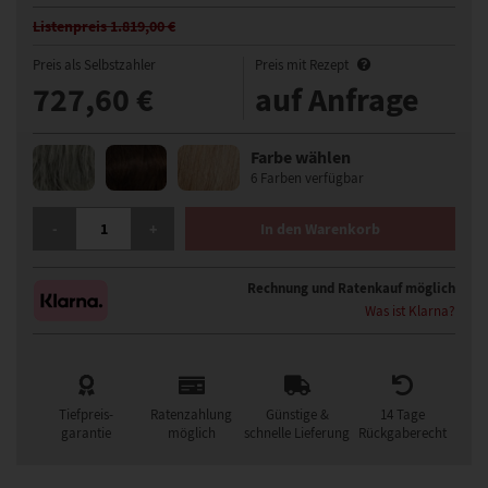
Listenpreis 1.819,00 €
Preis als Selbstzahler
Preis mit Rezept
727,60 €
auf Anfrage
Farbe wählen
6 Farben verfügbar
GISELA MAYER TOP FILLER PERFECTION MONO ECHTHAAR HAARTEIL
-
+
In den Warenkorb
Rechnung und Ratenkauf möglich
Was ist Klarna?
Tiefpreis-
Ratenzahlung
Günstige &
14 Tage
garantie
möglich
schnelle Lieferung
Rückgaberecht