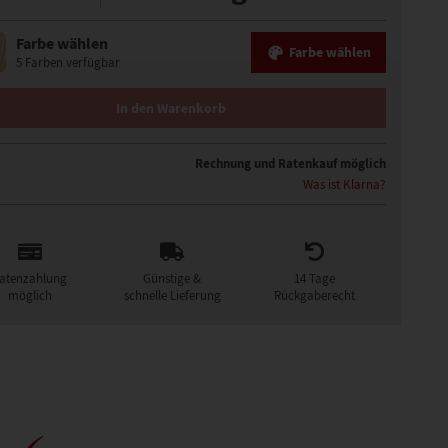
Farbe wählen
Farbe wählen
5 Farben verfügbar
ONDER HAARTEIL CA. 14 X 16 CM MENGE
In den Warenkorb
Rechnung und Ratenkauf möglich
Was ist Klarna?
atenzahlung
Günstige &
14 Tage
möglich
schnelle Lieferung
Rückgaberecht