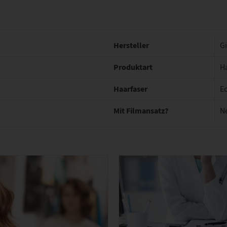
Hersteller
G
Produktart
Ha
Haarfaser
E
Mit Filmansatz?
N