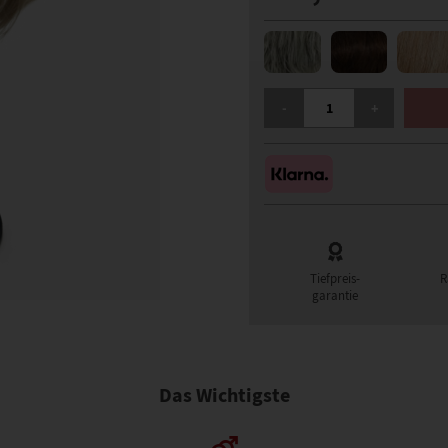
GISELA MAYER HH REMY W
-
+
Tiefpreis-
R
garantie
Das Wichtigste