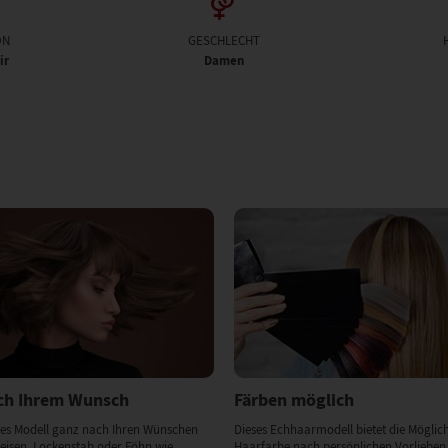
ON
GESCHLECHT
ir
Damen
ach Ihrem Wunsch
Färben möglich
ses Modell ganz nach Ihren Wünschen
Dieses Echhaarmodell bietet die Möglich
eisen, Lockenstab oder Föhn wie
Haarfarbe nach persönlichen Vorlieben