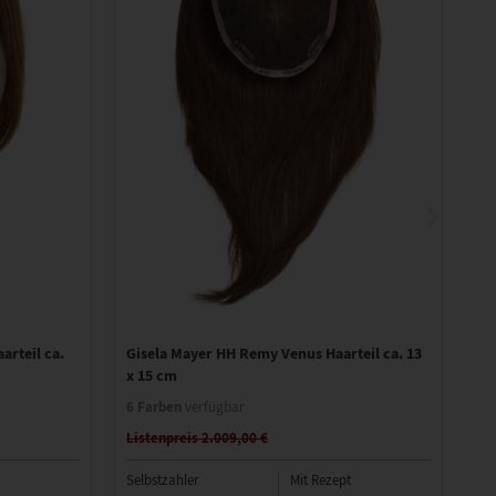
rteil ca.
Gisela Mayer HH Remy Venus Haarteil ca. 13
Gi
x 15 cm
Ha
6 Farben
7 
verfügbar
Listenpreis 2.009,00 €
Li
Selbstzahler
Mit Rezept
Sel