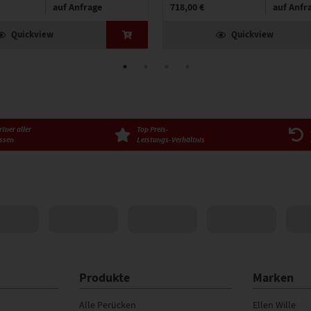
auf Anfrage
718,00 €
auf Anfr
Quickview
Quickview
tner aller
Top Preis-
ssen
Leistungs-Verhältnis
Produkte
Marken
Alle Perücken
Ellen Wille