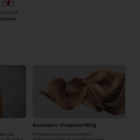
HAARFASER
Echthaar
Besonders strapazierfähig
keit, die
Echthaar erweist sich als wesentlich
 zu verändern
widerstandsfähiger als synthetische Fasern.