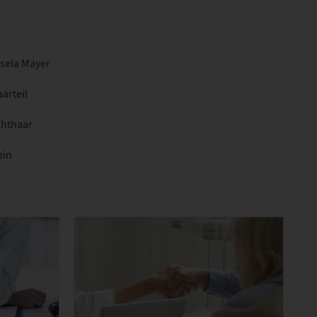
isela Mayer
arteil
chthaar
ein