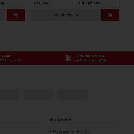
age
623,60 €
auf Anfrage
1.
Quickview
14 Tage
Ratenzahlung & Kauf
Rückgaberecht
auf Rechnung möglich
Hinweise
3 Perücken zur Ansicht