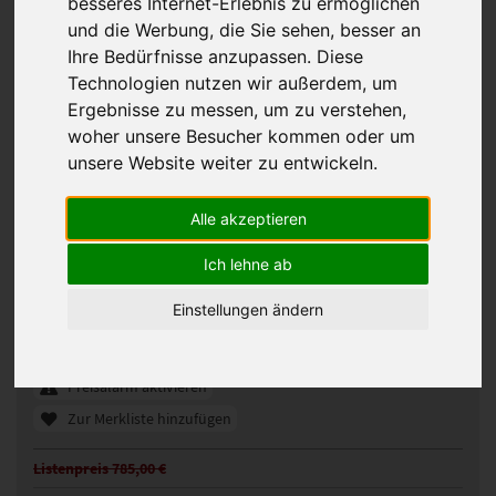
besseres Internet-Erlebnis zu ermöglichen
und die Werbung, die Sie sehen, besser an
Ihre Bedürfnisse anzupassen. Diese
Technologien nutzen wir außerdem, um
Ergebnisse zu messen, um zu verstehen,
woher unsere Besucher kommen oder um
unsere Website weiter zu entwickeln.
Alle akzeptieren
Gisela Mayer Sun Taste Perücke
Ich lehne ab
331893
Artikelnummer:
Einstellungen ändern
snow mix rooted (305K-ROOT)
Gezeigte Farbe:
Günstigeres Angebot gefunden?
Preisalarm aktivieren
Zur Merkliste hinzufügen
Listenpreis 785,00 €