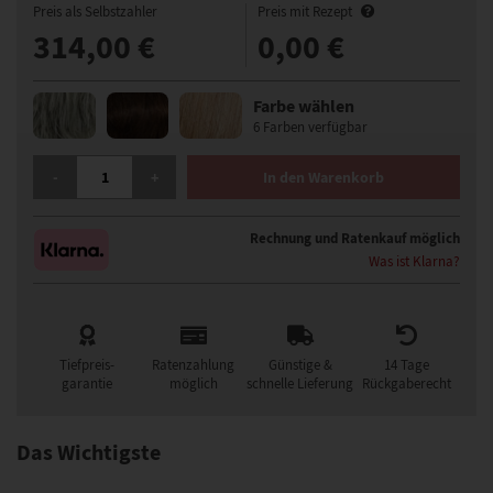
Preis als Selbstzahler
Preis mit Rezept
314,00 €
0,00 €
Farbe wählen
6 Farben verfügbar
GISELA MAYER SUN TASTE PERÜCKE MENGE
-
+
In den Warenkorb
Rechnung und Ratenkauf möglich
Was ist Klarna?
Tiefpreis-
Ratenzahlung
Günstige &
14 Tage
garantie
möglich
schnelle Lieferung
Rückgaberecht
Das Wichtigste