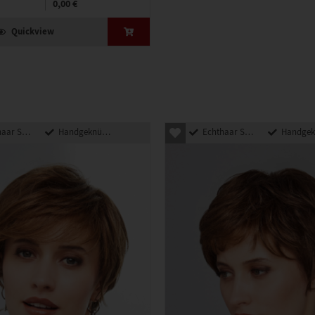
0,00 €
Quickview
nthetik Mix
Handgeknüpft
Echthaar Synthetik Mix
Handgeknü