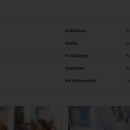
Kollektion
M
Größe
st
Produkttyp
K
Haarfaser
K
Mit Filmansatz?
J