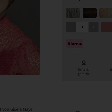
GISELA MAYER STAY PER
-
+
Tiefpreis-
R
garantie
t von Gisela Mayer