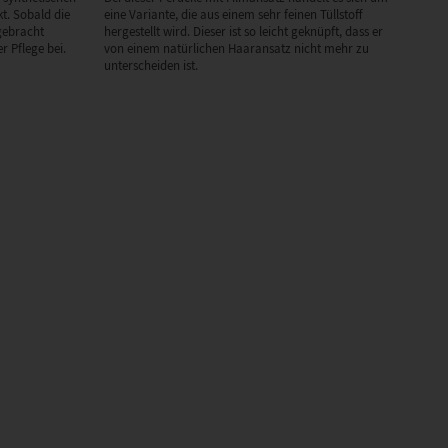
t. Sobald die
eine Variante, die aus einem sehr feinen Tüllstoff
gebracht
hergestellt wird. Dieser ist so leicht geknüpft, dass er
r Pflege bei.
von einem natürlichen Haaransatz nicht mehr zu
unterscheiden ist.