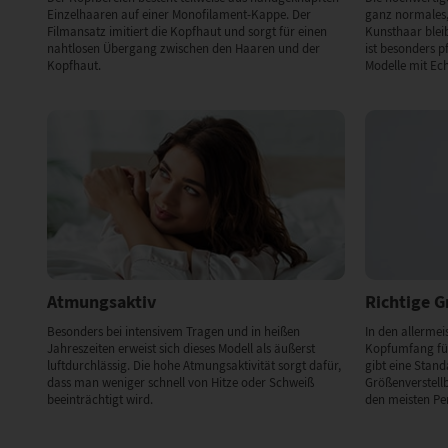
Einzelhaaren auf einer Monofilament-Kappe. Der
ganz normales,
Filmansatz imitiert die Kopfhaut und sorgt für einen
Kunsthaar bleibt
nahtlosen Übergang zwischen den Haaren und der
ist besonders p
Kopfhaut.
Modelle mit Ec
Atmungsaktiv
Richtige 
Besonders bei intensivem Tragen und in heißen
In den allermeis
Jahreszeiten erweist sich dieses Modell als äußerst
Kopfumfang für
luftdurchlässig. Die hohe Atmungsaktivität sorgt dafür,
gibt eine Stan
dass man weniger schnell von Hitze oder Schweiß
Größenverstell
beeinträchtigt wird.
den meisten Pe