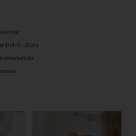
odern Hair
andard (54 – 56cm)
unsthaarperücke
unsthaar
a