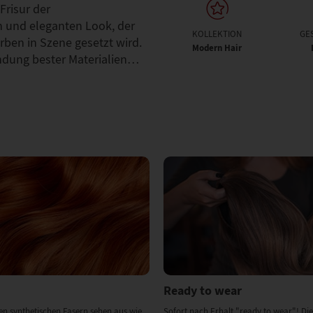
Frisur der
en und eleganten Look, der
KOLLEKTION
GE
ben in Szene gesetzt wird.
Modern Hair
ndung bester Materialien…
Ready to wear
en synthetischen Fasern sehen aus wie
Sofort nach Erhalt "ready to wear"! Die