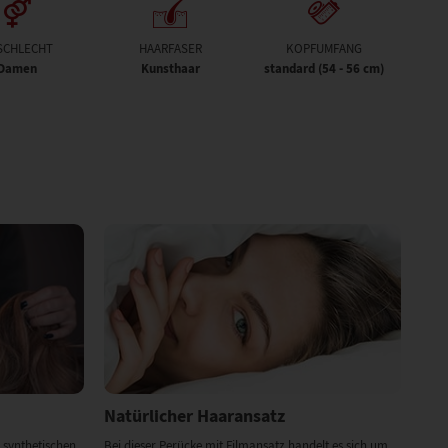
SCHLECHT
HAARFASER
KOPFUMFANG
Damen
Kunsthaar
standard (54 - 56 cm)
Natürlicher Haaransatz
 synthetischen
Bei dieser Perücke mit Filmansatz handelt es sich um