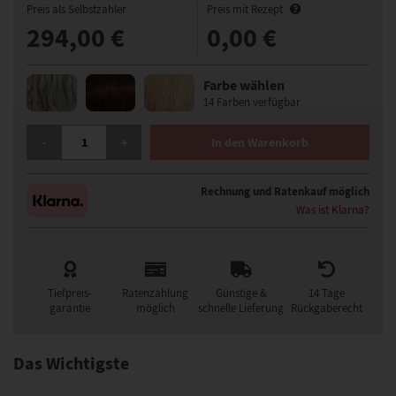
Preis als Selbstzahler
Preis mit Rezept
294,00 €
0,00 €
Farbe wählen
14 Farben verfügbar
GISELA MAYER SMART LACE PERÜCKE MENGE
-
+
In den Warenkorb
Rechnung und Ratenkauf möglich
Was ist Klarna?
Tiefpreis-
Ratenzahlung
Günstige &
14 Tage
garantie
möglich
schnelle Lieferung
Rückgaberecht
Das Wichtigste