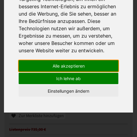
besseres Internet-Erlebnis zu ermöglichen
und die Werbung, die Sie sehen, besser an
Ihre Bedürfnisse anzupassen. Diese
Technologien nutzen wir außerdem, um
Ergebnisse zu messen, um zu verstehen,
woher unsere Besucher kommen oder um
unsere Website weiter zu entwickeln.
Alle akzeptieren
Gisela Mayer Smart Lace Perücke
Ich lehne ab
330439
Artikelnummer:
14/26+12
Gezeigte Farbe:
Einstellungen ändern
Günstigeres Angebot gefunden?
Preisalarm aktivieren
Zur Merkliste hinzufügen
Listenpreis 735,00 €