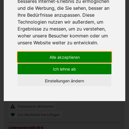
besseres Internet-Erlebnis zu ermöglichen
und die Werbung, die Sie sehen, besser an
Ihre Bedürfnisse anzupassen. Diese
Technologien nutzen wir außerdem, um
Ergebnisse zu messen, um zu verstehen,
woher unsere Besucher kommen oder um
unsere Website weiter zu entwickeln.
Alle akzeptieren
Ich lehne ab
Gisela Mayer Poise & Berry Perücke
Einstellungen ändern
331779
Artikelnummer:
poise&berry
Gezeigte Farbe:
Günstigeres Angebot gefunden?
Preisalarm aktivieren
Zur Merkliste hinzufügen
Listenpreis 609,00 €