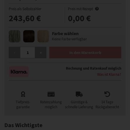
Preis als Selbstzahler
Preis mit Rezept
243,60 €
0,00 €
Farbe wählen
Keine Farbe verfügbar
GISELA MAYER POISE & BERRY PERÜCKE MENGE
-
+
In den Warenkorb
Rechnung und Ratenkauf möglich
Was ist Klarna?
Tiefpreis-
Ratenzahlung
Günstige &
14 Tage
garantie
möglich
schnelle Lieferung
Rückgaberecht
Das Wichtigste