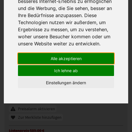
besseres Internet-Erlebnis zu ermöglichen
und die Werbung, die Sie sehen, besser an
Ihre Bedürfnisse anzupassen. Diese
Technologien nutzen wir außerdem, um
Ergebnisse zu messen, um zu verstehen,
woher unsere Besucher kommen oder um
unsere Website weiter zu entwickeln.
Alle akzeptieren
Ich lehne ab
Gisela Mayer Out of the Blues Perücke
Einstellungen ändern
331775
Artikelnummer:
out of the blues
Gezeigte Farbe:
Günstigeres Angebot gefunden?
Preisalarm aktivieren
Zur Merkliste hinzufügen
Listenpreis 589,00 €