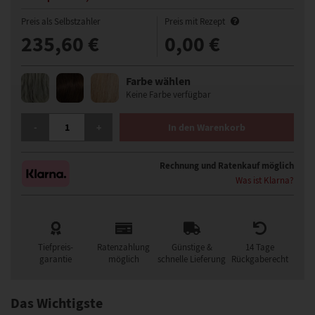
Preis als Selbstzahler
Preis mit Rezept
235,60 €
0,00 €
Farbe wählen
Keine Farbe verfügbar
GISELA MAYER OUT OF THE BLUES PERÜCKE MENGE
-
+
In den Warenkorb
Rechnung und Ratenkauf möglich
Was ist Klarna?
Tiefpreis-
Ratenzahlung
Günstige &
14 Tage
garantie
möglich
schnelle Lieferung
Rückgaberecht
Das Wichtigste