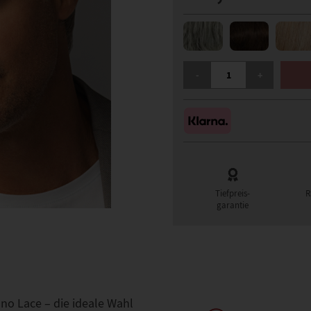
GISELA MAYER OFFICE C
-
+
Tiefpreis-
R
garantie
no Lace – die ideale Wahl