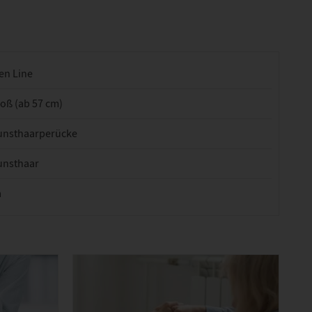
en Line
oß (ab 57 cm)
unsthaarperücke
unsthaar
a