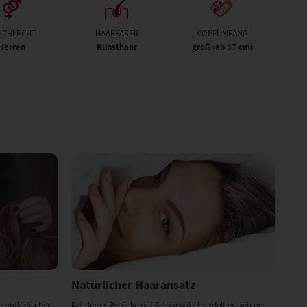
SCHLECHT
HAARFASER
KOPFUMFANG
Herren
Kunsthaar
groß (ab 57 cm)
Natürlicher Haaransatz
 synthetischen
Bei dieser Perücke mit Filmansatz handelt es sich um