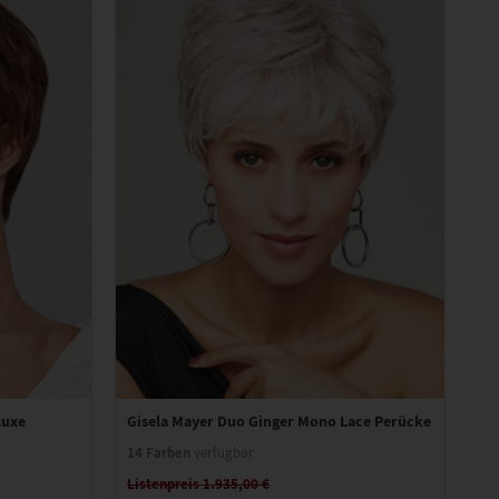
luxe
Gisela Mayer Duo Ginger Mono Lace Perücke
Gi
14 Farben
10
verfügbar
Listenpreis 1.935,00 €
Li