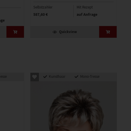
Selbstzahler
Mit Rezept
Sel
587,60 €
auf Anfrage
73
age
Quickview
esse
Kunsthaar
Mono-Tresse