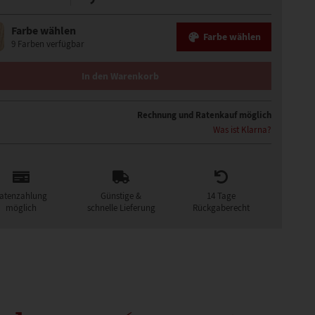
Farbe wählen
Farbe wählen
9 Farben verfügbar
UT MONO LACE PERÜCKE MENGE
In den Warenkorb
Rechnung und Ratenkauf möglich
Was ist Klarna?
atenzahlung
Günstige &
14 Tage
möglich
schnelle Lieferung
Rückgaberecht