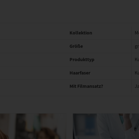
Kollektion
M
Größe
gr
Produkttyp
K
Haarfaser
K
Mit Filmansatz?
J