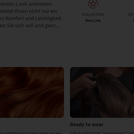
usiness-Look anstreben.
ietet Ihnen nicht nur ein
KOLLEKTION
GE
n Komfort und Leichtigkeit.
Men Line
en Sie sich voll und ganz…
Ready to wear
en synthetischen Fasern sehen aus wie
Sofort nach Erhalt "ready to wear"! Die