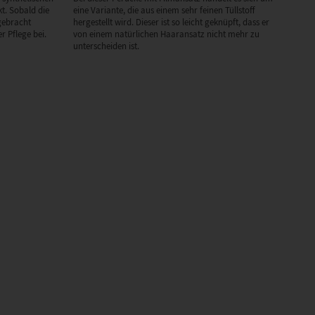
t. Sobald die
eine Variante, die aus einem sehr feinen Tüllstoff
gebracht
hergestellt wird. Dieser ist so leicht geknüpft, dass er
r Pflege bei.
von einem natürlichen Haaransatz nicht mehr zu
unterscheiden ist.