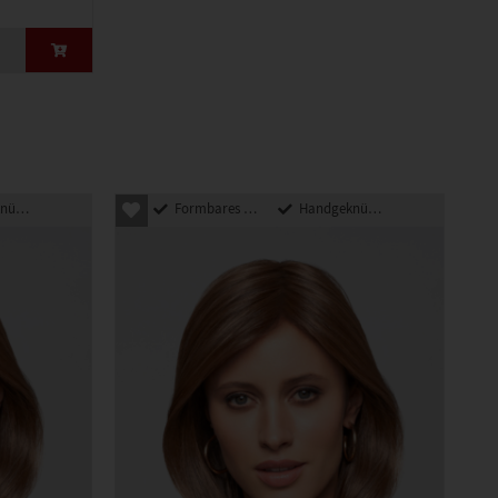
pft
Formbares Kunsthaar
Handgeknüpft