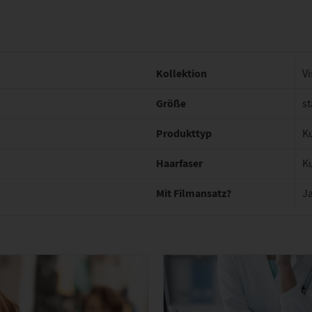
Kollektion
Vi
Größe
st
Produkttyp
K
Haarfaser
K
Mit Filmansatz?
J