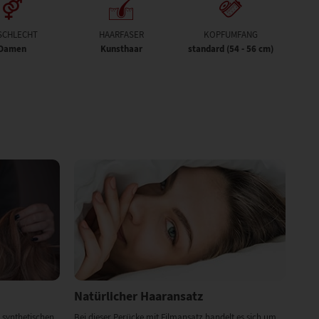
SCHLECHT
HAARFASER
KOPFUMFANG
Damen
Kunsthaar
standard (54 - 56 cm)
Natürlicher Haaransatz
 synthetischen
Bei dieser Perücke mit Filmansatz handelt es sich um