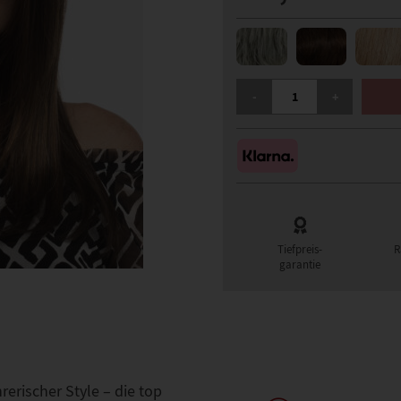
GISELA MAYER MOLLY LA
-
+
Tiefpreis-
R
garantie
erischer Style – die top