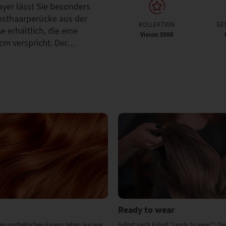
yer lässt Sie besonders
nsthaarperücke aus der
KOLLEKTION
GE
e erhältlich, die eine
Vision 3000
cm verspricht. Der…
Ready to wear
en synthetischen Fasern sehen aus wie
Sofort nach Erhalt "ready to wear"! Die