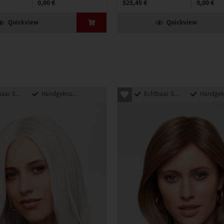
0,00 €
525,45 €
0,00 €
Quickview
Quickview
nthetik Mix
Handgeknüpft
Echthaar Synthetik Mix
Handgeknü