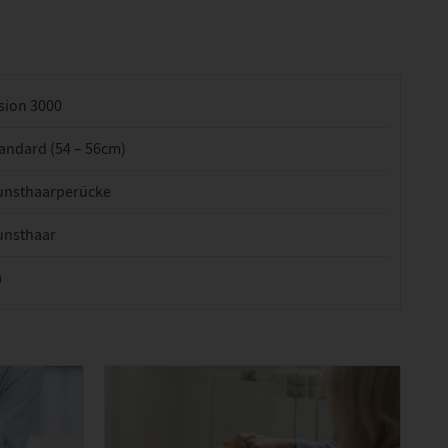
sion 3000
andard (54 – 56cm)
unsthaarperücke
unsthaar
a