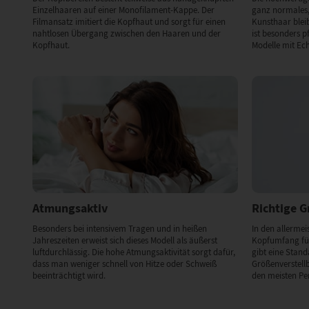
Einzelhaaren auf einer Monofilament-Kappe. Der
ganz normales,
Filmansatz imitiert die Kopfhaut und sorgt für einen
Kunsthaar bleibt
nahtlosen Übergang zwischen den Haaren und der
ist besonders p
Kopfhaut.
Modelle mit Ec
Atmungsaktiv
Richtige 
Besonders bei intensivem Tragen und in heißen
In den allermeis
Jahreszeiten erweist sich dieses Modell als äußerst
Kopfumfang für
luftdurchlässig. Die hohe Atmungsaktivität sorgt dafür,
gibt eine Stan
dass man weniger schnell von Hitze oder Schweiß
Größenverstell
beeinträchtigt wird.
den meisten Pe