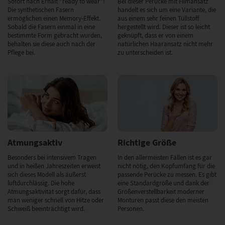
Sofort nach Erhalt "ready to wear"!
Bei dieser Perücke mit Filmansatz
Die synthetischen Fasern
handelt es sich um eine Variante, die
ermöglichen einen Memory-Effekt.
aus einem sehr feinen Tüllstoff
Sobald die Fasern einmal in eine
hergestellt wird. Dieser ist so leicht
bestimmte Form gebracht wurden,
geknüpft, dass er von einem
behalten sie diese auch nach der
natürlichen Haaransatz nicht mehr
Pflege bei.
zu unterscheiden ist.
Atmungsaktiv
Richtige Größe
Besonders bei intensivem Tragen
In den allermeisten Fällen ist es gar
und in heißen Jahreszeiten erweist
nicht nötig, den Kopfumfang für die
sich dieses Modell als äußerst
passende Perücke zu messen. Es gibt
luftdurchlässig. Die hohe
eine Standardgröße und dank der
Atmungsaktivität sorgt dafür, dass
Größenverstellbarkeit moderner
man weniger schnell von Hitze oder
Monturen passt diese den meisten
Schweiß beeinträchtigt wird.
Personen.