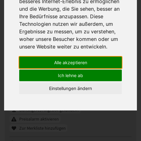
besseres Internet-Erlebnis zu ermöglichen
und die Werbung, die Sie sehen, besser an
Ihre Bedürfnisse anzupassen. Diese
Technologien nutzen wir außerdem, um
Ergebnisse zu messen, um zu verstehen,
woher unsere Besucher kommen oder um
unsere Website weiter zu entwickeln.
Alle akzeptieren
Gisela Mayer Maro Mono Lace Small
Ich lehne ab
Perücke
Einstellungen ändern
331479
Artikelnummer:
tobacco
Gezeigte Farbe:
Günstigeres Angebot gefunden?
Preisalarm aktivieren
Zur Merkliste hinzufügen