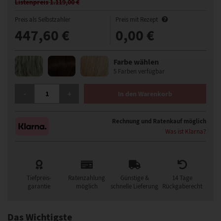
Listenpreis 1.119,00 €
Preis als Selbstzahler
Preis mit Rezept
447,60 €
0,00 €
Farbe wählen
5 Farben verfügbar
GISELA MAYER MARO MONO LACE SMALL PERÜCKE MENGE
-
+
In den Warenkorb
Rechnung und Ratenkauf möglich
Was ist Klarna?
Tiefpreis-
Ratenzahlung
Günstige &
14 Tage
garantie
möglich
schnelle Lieferung
Rückgaberecht
Das Wichtigste