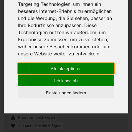
Targeting Technologien, um Ihnen ein
besseres Internet-Erlebnis zu ermöglichen
und die Werbung, die Sie sehen, besser an
Ihre Bedürfnisse anzupassen. Diese
Technologien nutzen wir außerdem, um
Ergebnisse zu messen, um zu verstehen,
woher unsere Besucher kommen oder um
unsere Website weiter zu entwickeln.
Alle akzeptieren
Gisela Mayer Light Mono Lace klein
Perücke
Ich lehne ab
330182
Artikelnummer:
Einstellungen ändern
GL16/25
Gezeigte Farbe:
Günstigeres Angebot gefunden?
Preisalarm aktivieren
Zur Merkliste hinzufügen