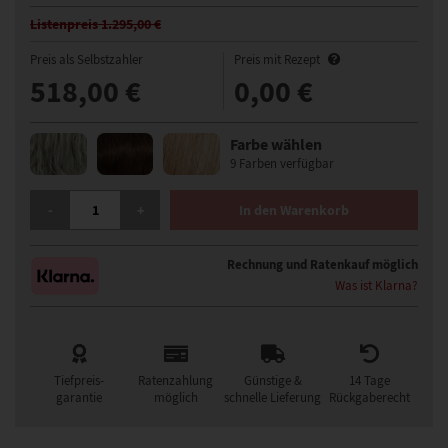
Listenpreis 1.295,00 €
Preis als Selbstzahler
Preis mit Rezept
518,00 €
0,00 €
Farbe wählen
9 Farben verfügbar
GISELA MAYER LIGHT MONO LACE KLEIN PERÜCKE MENGE
-
+
In den Warenkorb
Rechnung und Ratenkauf möglich
Was ist Klarna?
Tiefpreis-
Ratenzahlung
Günstige &
14 Tage
garantie
möglich
schnelle Lieferung
Rückgaberecht