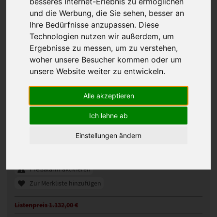
besseres Internet-Erlebnis zu ermöglichen
und die Werbung, die Sie sehen, besser an
Ihre Bedürfnisse anzupassen. Diese
Technologien nutzen wir außerdem, um
Ergebnisse zu messen, um zu verstehen,
woher unsere Besucher kommen oder um
unsere Website weiter zu entwickeln.
Alle akzeptieren
Gisela Mayer Kate Soft Perücke
Ich lehne ab
331474
Artikelnummer:
Einstellungen ändern
Hot flame (28/29-135+33)
Gezeigte Farbe:
Günstigeres Angebot gefunden?
Preisalarm aktivieren
Zur Merkliste hinzufügen
Listenpreis 1.132,00 €