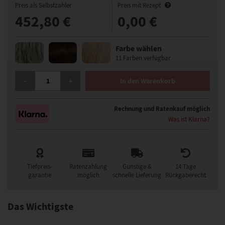
Preis als Selbstzahler
Preis mit Rezept
452,80 €
0,00 €
Farbe wählen
11 Farben verfügbar
GISELA MAYER KATE SOFT PERÜCKE MENGE
-
+
In den Warenkorb
Rechnung und Ratenkauf möglich
Was ist Klarna?
Tiefpreis-
Ratenzahlung
Günstige &
14 Tage
garantie
möglich
schnelle Lieferung
Rückgaberecht
Das Wichtigste