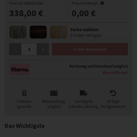
Preis als Selbstzahler
Preis mit Rezept
338,00 €
0,00 €
Farbe wählen
3 Farben verfügbar
GISELA MAYER HI RUN PERÜCKE MENGE
-
+
In den Warenkorb
Rechnung und Ratenkauf möglich
Was ist Klarna?
Tiefpreis-
Ratenzahlung
Günstige &
14 Tage
garantie
möglich
schnelle Lieferung
Rückgaberecht
Das Wichtigste