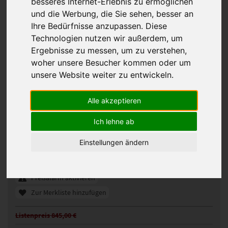
besseres Internet-Erlebnis zu ermöglichen
und die Werbung, die Sie sehen, besser an
Ihre Bedürfnisse anzupassen. Diese
Technologien nutzen wir außerdem, um
Ergebnisse zu messen, um zu verstehen,
woher unsere Besucher kommen oder um
unsere Website weiter zu entwickeln.
Alle akzeptieren
Gisela Mayer Hi Run Perücke
Ich lehne ab
331470
Artikelnummer:
Einstellungen ändern
Champagne balayage (14/88+8)
Gezeigte Farbe:
Günstigeres Angebot gefunden?
Preisalarm aktivieren
Zur Merkliste hinzufügen
Listenpreis 845,00 €