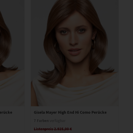
Perücke
Gisela Mayer High End Hi Como Perücke
Gi
7 Farben
9 
verfügbar
Listenpreis 2.925,00 €
Li