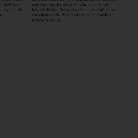
m Glätteisen,
eine Variante, die aus einem sehr feinen Tüllstoff
r stylen und
hergestellt wird. Dieser ist so leicht geknüpft, dass er
n.
von einem natürlichen Haaransatz nicht mehr zu
unterscheiden ist.