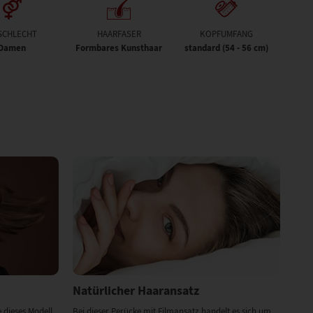
SCHLECHT
HAARFASER
KOPFUMFANG
Damen
Formbares Kunsthaar
standard (54 - 56 cm)
Natürlicher Haaransatz
 dieses Modell
Bei dieser Perücke mit Filmansatz handelt es sich um