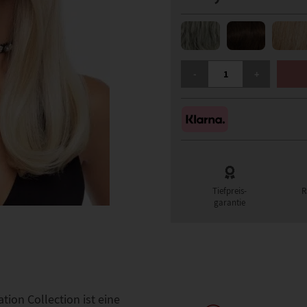
GISELA MAYER HI BESO 
-
+
Tiefpreis-
R
garantie
tion Collection ist eine