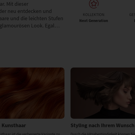
. Mit dieser
der neu entdecken und
KOLLEKTION
GE
aare und die leichten Stufen
Next Generation
n glamourösen Look. Egal…
 Kunsthaar
Styling nach Ihrem Wunsch
haar ist die verbesserte Variante zu
Durch die Hitzebeständigkeit können Sie