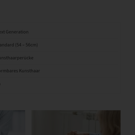
ext Generation
andard (54 – 56cm)
unsthaarperücke
ormbares Kunsthaar
a