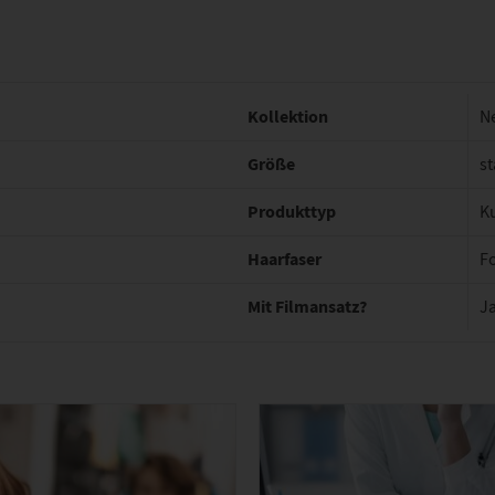
Kollektion
N
Größe
st
Produkttyp
K
Haarfaser
F
Mit Filmansatz?
J