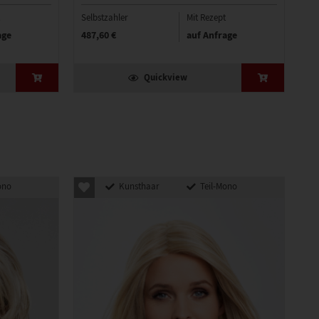
Selbstzahler
Mit Rezept
Sel
age
487,60 €
auf Anfrage
45
Quickview
ono
Kunsthaar
Teil-Mono