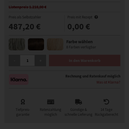
Listenpreis 1.218,00 €
Preis als Selbstzahler
Preis mit Rezept
487,20 €
0,00 €
Farbe wählen
8 Farben verfügbar
GISELA MAYER HAWAII MONO LACE DELUXE LARGE GROSS PERÜCKE
-
+
In den Warenkorb
Rechnung und Ratenkauf möglich
Was ist Klarna?
Tiefpreis-
Ratenzahlung
Günstige &
14 Tage
garantie
möglich
schnelle Lieferung
Rückgaberecht