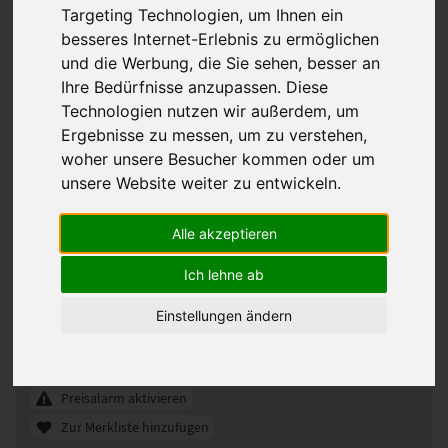
Targeting Technologien, um Ihnen ein
besseres Internet-Erlebnis zu ermöglichen
und die Werbung, die Sie sehen, besser an
Ihre Bedürfnisse anzupassen. Diese
Technologien nutzen wir außerdem, um
Ergebnisse zu messen, um zu verstehen,
woher unsere Besucher kommen oder um
unsere Website weiter zu entwickeln.
Alle akzeptieren
Gisela Mayer Hawaii Mono Lace Deluxe
Large groß Perücke
Ich lehne ab
330506
Artikelnummer:
Einstellungen ändern
305k
Gezeigte Farbe:
Günstigeres Angebot gefunden?
Preisalarm aktivieren
Zur Merkliste hinzufügen