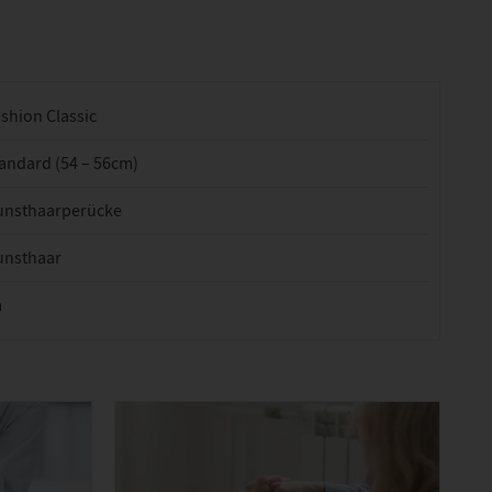
shion Classic
andard (54 – 56cm)
unsthaarperücke
unsthaar
a