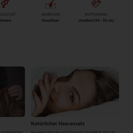
SCHLECHT
HAARFASER
KOPFUMFANG
Damen
Kunsthaar
standard (54 - 56 cm)
Natürlicher Haaransatz
 synthetischen
Bei dieser Perücke mit Filmansatz handelt es sich um