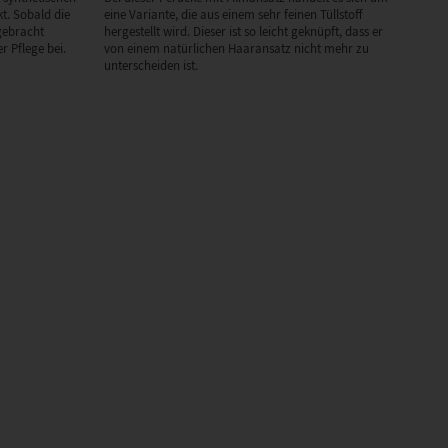
t. Sobald die
eine Variante, die aus einem sehr feinen Tüllstoff
gebracht
hergestellt wird. Dieser ist so leicht geknüpft, dass er
r Pflege bei.
von einem natürlichen Haaransatz nicht mehr zu
unterscheiden ist.