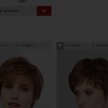
0,00 €
Quickview
nthetik Mix
Handgeknüpft
Echthaar Synthetik Mix
Handgeknü