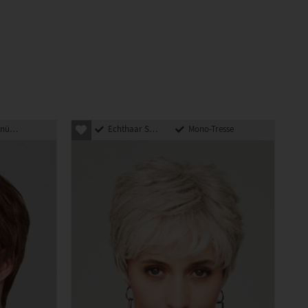
pft
Echthaar Synthetik Mix
Mono-Tresse