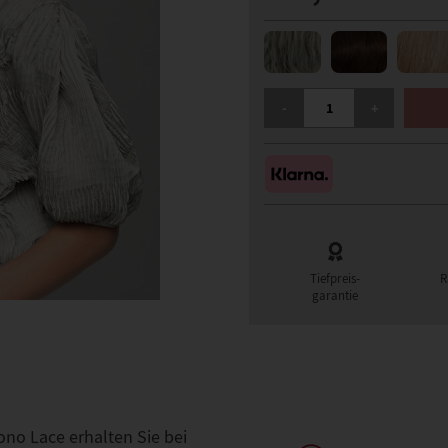
GISELA MAYER FASHION 
-
+
Tiefpreis-
R
garantie
no Lace erhalten Sie bei