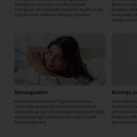
Einzelhaaren auf einem monofilamentösen
ganz normales,
Untergrund. Der Filmansatz imitiert die Kopfhaut und
Kunsthaar bleibt
sorgt für einen nahtlosen Übergang zum Haar.
ist besonders p
Modelle mit Ec
Atmungsaktiv
Richtige 
Besonders bei intensivem Tragen und in heißen
In den allermeis
Jahreszeiten erweist sich dieses Modell als äußerst
Kopfumfang für
luftdurchlässig. Die hohe Atmungsaktivität sorgt dafür,
gibt eine Stan
dass man weniger schnell von Hitze oder Schweiß
Größenverstell
beeinträchtigt wird.
den meisten Pe