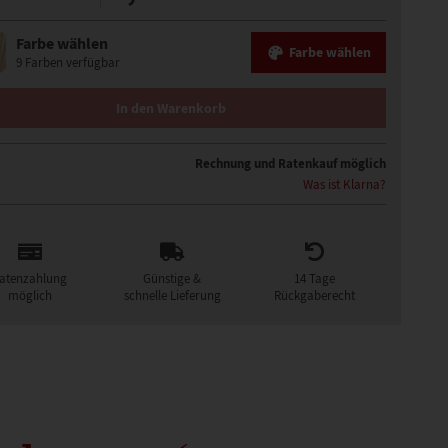
Farbe wählen
Farbe wählen
9 Farben verfügbar
VICKY MONO LACE PERÜCKE MENGE
In den Warenkorb
Rechnung und Ratenkauf möglich
Was ist Klarna?
atenzahlung
Günstige &
14 Tage
möglich
schnelle Lieferung
Rückgaberecht