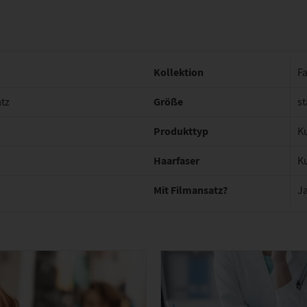
Kollektion
Fa
Größe
tz
st
Produkttyp
K
Haarfaser
K
Mit Filmansatz?
J