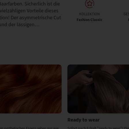
arfarben. Sicherlich ist die
vielzähligen Vorteile dieses
KOLLEKTION
GE
ction! Der asymmetrische Cut
Fashion Classic
 und der lässigen…
Ready to wear
en synthetischen Fasern sehen aus wie
Sofort nach Erhalt "ready to wear"! Die