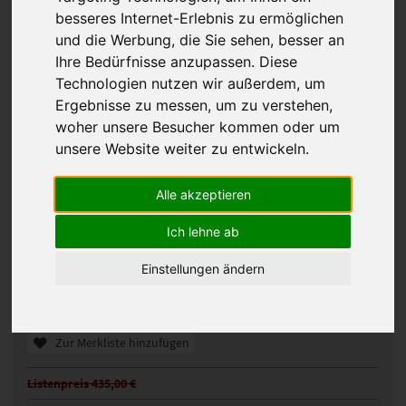
besseres Internet-Erlebnis zu ermöglichen
und die Werbung, die Sie sehen, besser an
Ihre Bedürfnisse anzupassen. Diese
Technologien nutzen wir außerdem, um
Ergebnisse zu messen, um zu verstehen,
woher unsere Besucher kommen oder um
unsere Website weiter zu entwickeln.
Alle akzeptieren
Gisela Mayer Cosmo Eva Perücke
Ich lehne ab
330026
Artikelnummer:
GM44-51
Gezeigte Farbe:
Einstellungen ändern
Günstigeres Angebot gefunden?
Preisalarm aktivieren
Zur Merkliste hinzufügen
Listenpreis 435,00 €