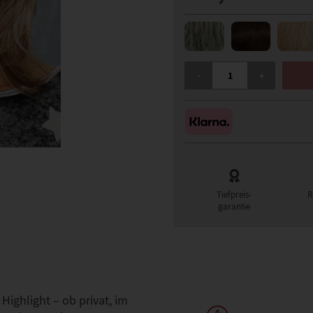
GISELA MAYER COSMO C
-
+
Tiefpreis-
R
garantie
Highlight – ob privat, im