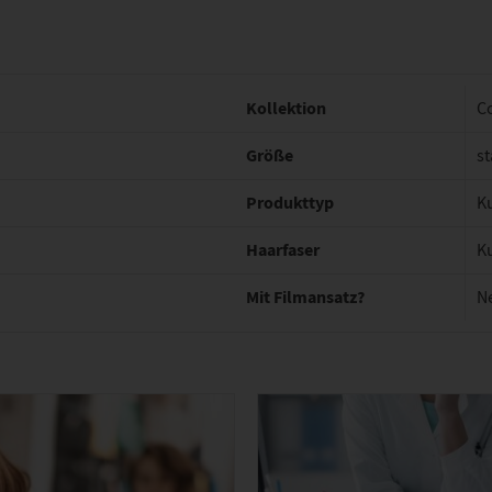
Kollektion
C
Größe
st
Produkttyp
K
Haarfaser
K
Mit Filmansatz?
N