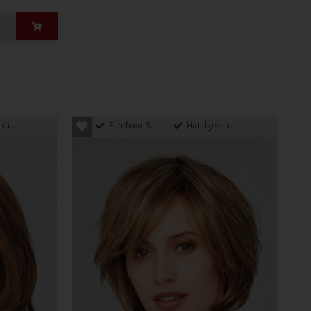
pft
Echthaar Synthetik Mix
Handgeknüpft