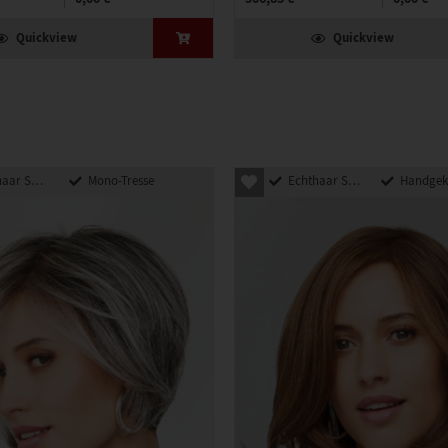
Quickview
Quickview
nthetik Mix
Mono-Tresse
Echthaar Synthetik Mix
Handgeknü