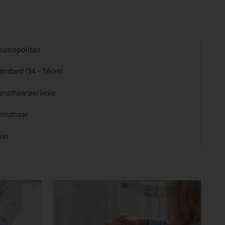
osmopolitan
andard (54 – 56cm)
unsthaarperücke
unsthaar
ein