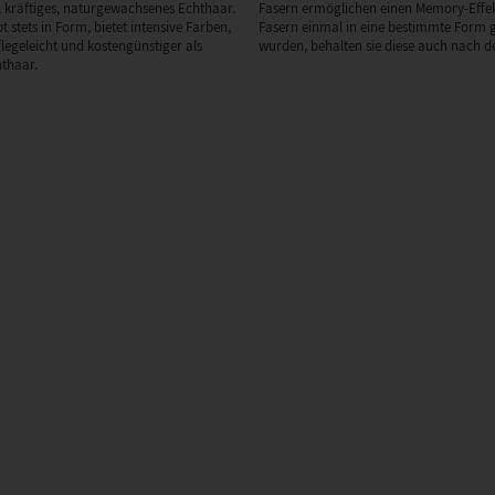
 kräftiges, naturgewachsenes Echthaar.
Fasern ermöglichen einen Memory-Effek
 stets in Form, bietet intensive Farben,
Fasern einmal in eine bestimmte Form 
flegeleicht und kostengünstiger als
wurden, behalten sie diese auch nach de
hthaar.