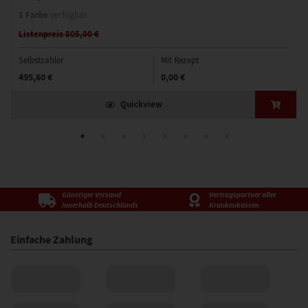
1 Farbe
verfügbar
Listenpreis 805,00 €
Selbstzahler
Mit Rezept
495,60 €
0,00 €
Quickview
Günstiger Versand
Vertragspartner aller
innerhalb Deutschlands
Krankenkassen
Einfache Zahlung