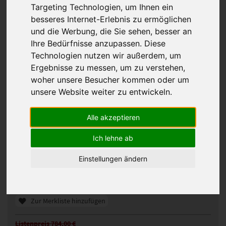
Targeting Technologien, um Ihnen ein
besseres Internet-Erlebnis zu ermöglichen
und die Werbung, die Sie sehen, besser an
Ihre Bedürfnisse anzupassen. Diese
Technologien nutzen wir außerdem, um
Ergebnisse zu messen, um zu verstehen,
woher unsere Besucher kommen oder um
unsere Website weiter zu entwickeln.
Alle akzeptieren
Fancy Hair Senta Perücke
Ich lehne ab
220035
Artikelnummer:
crème brulée (8-263R)
Gezeigte Farbe:
Einstellungen ändern
Günstigeres Angebot gefunden?
Preisalarm aktivieren
Zur Merkliste hinzufügen
Listenpreis 784,00 €