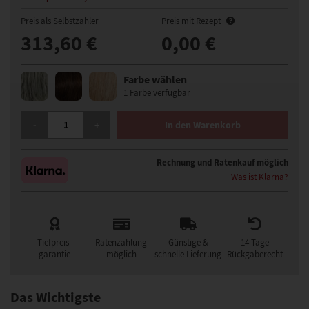
Preis als Selbstzahler
Preis mit Rezept
313,60 €
0,00 €
Farbe wählen
1 Farbe verfügbar
FANCY HAIR SENTA PERÜCKE MENGE
-
+
In den Warenkorb
Rechnung und Ratenkauf möglich
Was ist Klarna?
Tiefpreis-
Ratenzahlung
Günstige &
14 Tage
garantie
möglich
schnelle Lieferung
Rückgaberecht
Das Wichtigste