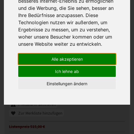
besseres Internet-Erlebnis zu ermöglichen
und die Werbung, die Sie sehen, besser an
Ihre Bedürfnisse anzupassen. Diese
Technologien nutzen wir außerdem, um
Ergebnisse zu messen, um zu verstehen,
woher unsere Besucher kommen oder um
unsere Website weiter zu entwickeln.
Alle akzeptieren
Ellen Wille Yoko Perücke
Ich lehne ab
110866
Artikelnummer:
Einstellungen ändern
salt/pepper rooted
Gezeigte Farbe:
Günstigeres Angebot gefunden?
Preisalarm aktivieren
Zur Merkliste hinzufügen
Listenpreis 515,00 €