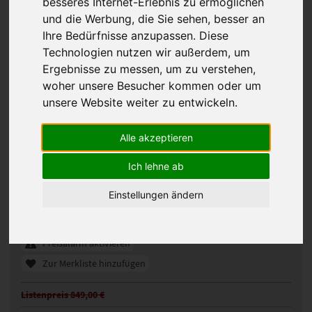
besseres Internet-Erlebnis zu ermöglichen
und die Werbung, die Sie sehen, besser an
Ihre Bedürfnisse anzupassen. Diese
Technologien nutzen wir außerdem, um
Ergebnisse zu messen, um zu verstehen,
woher unsere Besucher kommen oder um
unsere Website weiter zu entwickeln.
Alle akzeptieren
Ellen Wille Savona Mono Perücke
Ich lehne ab
110739
Artikelnummer:
Einstellungen ändern
champagne/shad
Gezeigte Farbe:
Günstigeres Angebot gefunden?
Preisalarm aktivieren
Zur Merkliste hinzufügen
Listenpreis 849,00 €