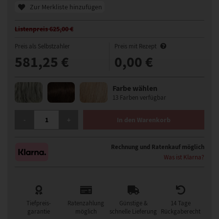
Zur Merkliste hinzufügen
Listenpreis 625,00 €
Preis als Selbstzahler
Preis mit Rezept
581,25 €
0,00 €
Farbe wählen
13 Farben verfügbar
ELLEN WILLE RAINBOW PERÜCKE MENGE
-
+
In den Warenkorb
Rechnung und Ratenkauf möglich
Was ist Klarna?
Tiefpreis-
Ratenzahlung
Günstige &
14 Tage
garantie
möglich
schnelle Lieferung
Rückgaberecht