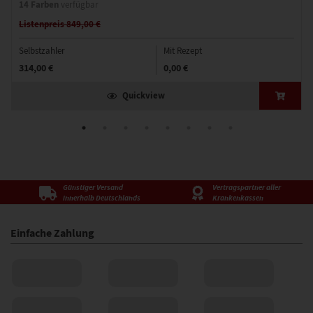
14 Farben
verfügbar
Listenpreis 849,00 €
Selbstzahler
Mit Rezept
314,00 €
0,00 €
Quickview
Günstiger Versand
Vertragspartner aller
innerhalb Deutschlands
Krankenkassen
Einfache Zahlung