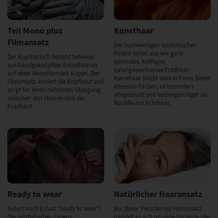
Teil Mono plus
Kunsthaar
Filmansatz
Die hochwertigen synthetischen
Fasern sehen aus wie ganz
Der Kopfbereich besteht teilweise
normales, kräftiges,
aus handgeknüpften Einzelhaaren
naturgewachsenes Echthaar.
auf einer Monofilament-Kappe. Der
Kunsthaar bleibt stets in Form, bietet
Filmansatz imitiert die Kopfhaut und
intensive Farben, ist besonders
sorgt für einen nahtlosen Übergang
pflegeleicht und kostengünstiger als
zwischen den Haaren und der
Modelle mit Echthaar.
Kopfhaut.
Ready to wear
Natürlicher Haaransatz
Sofort nach Erhalt "ready to wear"!
Bei dieser Perücke mit Filmansatz
Die synthetischen Fasern
handelt es sich um eine Variante, die