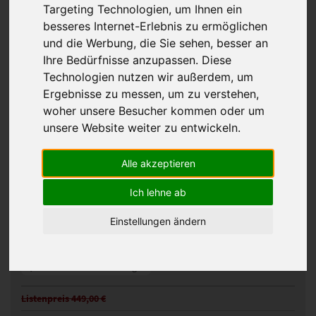
Targeting Technologien, um Ihnen ein
besseres Internet-Erlebnis zu ermöglichen
und die Werbung, die Sie sehen, besser an
Ihre Bedürfnisse anzupassen. Diese
Technologien nutzen wir außerdem, um
Ergebnisse zu messen, um zu verstehen,
woher unsere Besucher kommen oder um
unsere Website weiter zu entwickeln.
Ellen Wille Daily Perücke
Alle akzeptieren
110021
Artikelnummer:
Ich lehne ab
bernstein-rooted
Gezeigte Farbe:
Einstellungen ändern
Günstigeres Angebot gefunden?
Preisalarm aktivieren
Zur Merkliste hinzufügen
Listenpreis 449,00 €