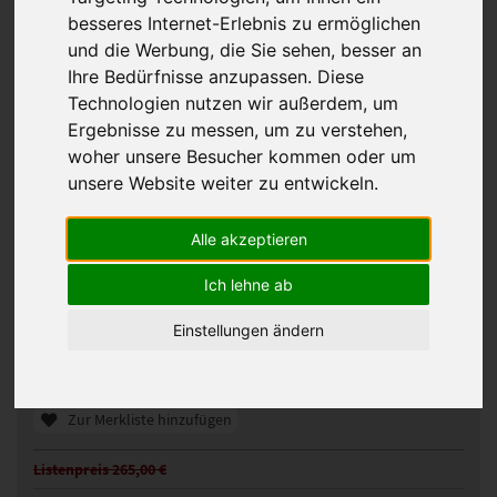
besseres Internet-Erlebnis zu ermöglichen
und die Werbung, die Sie sehen, besser an
Ihre Bedürfnisse anzupassen. Diese
Technologien nutzen wir außerdem, um
Ergebnisse zu messen, um zu verstehen,
woher unsere Besucher kommen oder um
unsere Website weiter zu entwickeln.
Alle akzeptieren
Ellen Wille Click Perücke
Ich lehne ab
110172
Artikelnummer:
tobacco mix
Gezeigte Farbe:
Einstellungen ändern
Günstigeres Angebot gefunden?
Preisalarm aktivieren
Zur Merkliste hinzufügen
Listenpreis 265,00 €