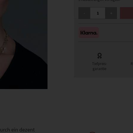
ELLEN WILLE AVANI KO
-
+
Tiefpreis-
R
garantie
durch ein dezent