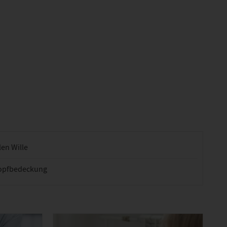
len Wille
opfbedeckung