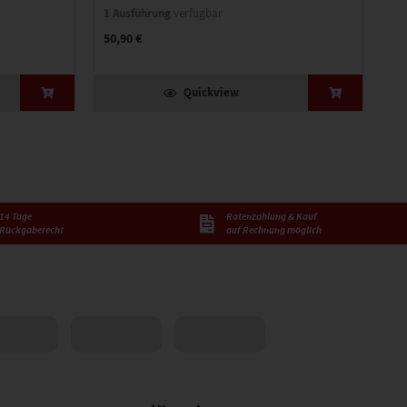
1 Ausführung
8 
verfügbar
50,90 €
65
(S
Quickview
14 Tage
Ratenzahlung & Kauf
Rückgaberecht
auf Rechnung möglich