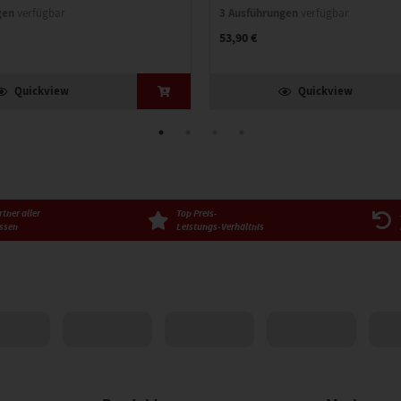
gen
3 Ausführungen
verfügbar
verfügbar
53,90 €
Quickview
Quickview
tner aller
Top Preis-
ssen
Leistungs-Verhältnis