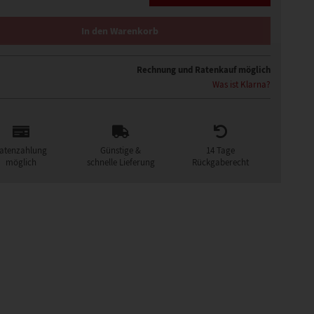
PFBEDECKUNG MENGE
In den Warenkorb
Rechnung und Ratenkauf möglich
Was ist Klarna?
atenzahlung
Günstige &
14 Tage
möglich
schnelle Lieferung
Rückgaberecht