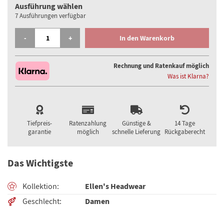
Ausführung wählen
7 Ausführungen verfügbar
ELLEN WILLE UNA KOPFBEDECKUNG MENGE
-
+
In den Warenkorb
Rechnung und Ratenkauf möglich
Was ist Klarna?
Tiefpreis-
Ratenzahlung
Günstige &
14 Tage
garantie
möglich
schnelle Lieferung
Rückgaberecht
Das Wichtigste
Ellen's Headwear
Kollektion
Damen
Geschlecht