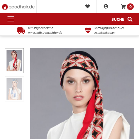
0
SUCHE
Günstiger Versand
Vertragspartner aller
innerhalb Deutschlands
Krankenkassen