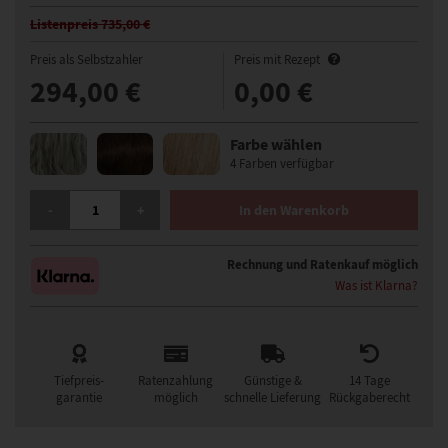
Listenpreis 735,00 €
Preis als Selbstzahler
Preis mit Rezept
294,00 €
0,00 €
Farbe wählen
4 Farben verfügbar
GISELA MAYER SYMPATHY SMALL KLEIN PERÜCKE MENGE
-
+
In den Warenkorb
Rechnung und Ratenkauf möglich
Was ist Klarna?
Tiefpreis-
Ratenzahlung
Günstige &
14 Tage
garantie
möglich
schnelle Lieferung
Rückgaberecht