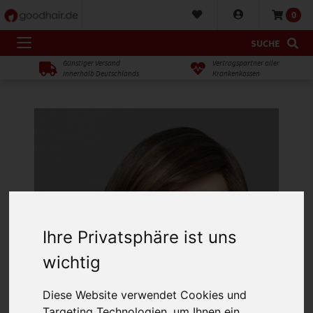
0
SUCHE
Günstiger Versand
Vertragspartner aller
innerhalb Deutschlands
Krankenkassen
Ihre Privatsphäre ist uns
wichtig
Diese Website verwendet Cookies und
Targeting Technologien, um Ihnen ein