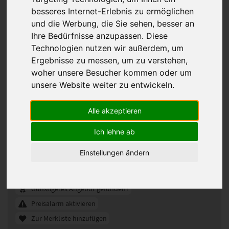
besseres Internet-Erlebnis zu ermöglichen
und die Werbung, die Sie sehen, besser an
Ihre Bedürfnisse anzupassen. Diese
Technologien nutzen wir außerdem, um
Ergebnisse zu messen, um zu verstehen,
woher unsere Besucher kommen oder um
unsere Website weiter zu entwickeln.
Alle akzeptieren
Gisela Mayer Sympathy Small klein
Ich lehne ab
Perücke
Einstellungen ändern
330268
Artikelnummer:
6/830
Gezeigte Farbe:
Günstigeres Angebot gefunden?
Preisalarm aktivieren
Zur Merkliste hinzufügen