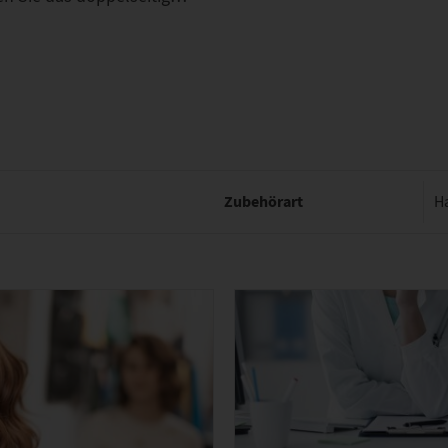
Zubehörart
H