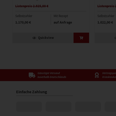
Listenpreis 2.925,00 €
Listenpreis 
Selbstzahler
Mit Rezept
Selbstzahler
1.170,00 €
auf Anfrage
1.022,00 €
Quickview
Günstiger Versand
Vertragspar
innerhalb Deutschlands
Krankenka
Einfache Zahlung