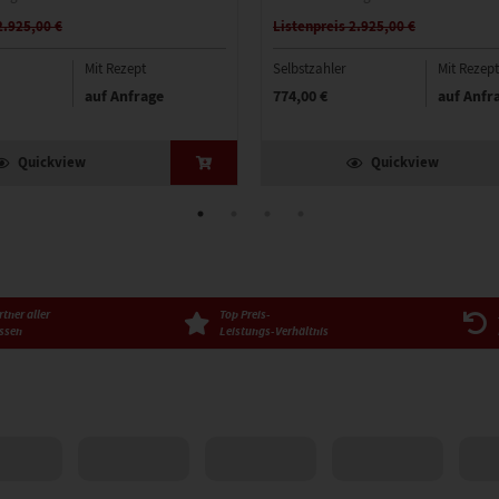
2.925,00 €
Listenpreis 2.925,00 €
Mit Rezept
Selbstzahler
Mit Rezept
auf Anfrage
774,00 €
auf Anfr
Quickview
Quickview
tner aller
Top Preis-
ssen
Leistungs-Verhältnis