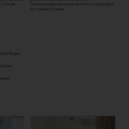
er Schweiß
Größenverstellbarkeit moderner Monturen passt diese
den meisten Personen.
isela Mayer
erücke
amen