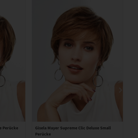
xe Perücke
Gisela Mayer Supreme Clic Deluxe Small
Gi
Perücke
Pe