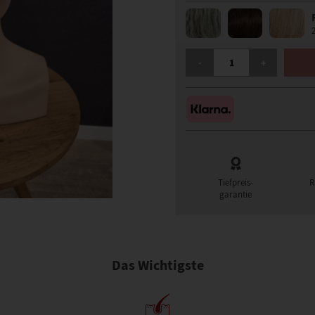
GISELA MAYER LENA PER
-
+
Tiefpreis-
R
garantie
Das Wichtigste