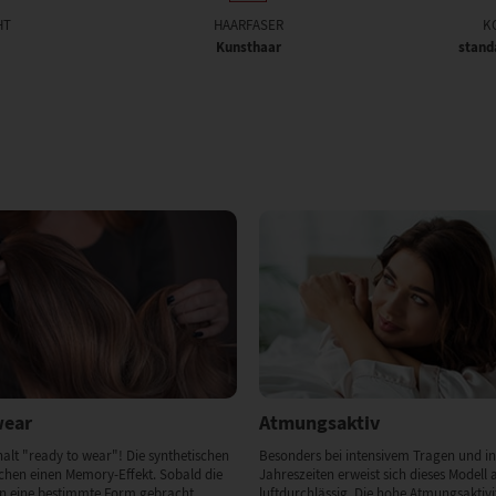
HT
HAARFASER
K
Kunsthaar
stand
wear
Atmungsaktiv
alt "ready to wear"! Die synthetischen
Besonders bei intensivem Tragen und in
chen einen Memory-Effekt. Sobald die
Jahreszeiten erweist sich dieses Modell 
in eine bestimmte Form gebracht
luftdurchlässig. Die hohe Atmungsaktivit