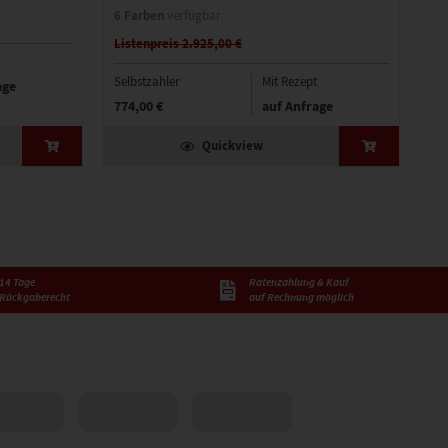
6 Farben
5 
verfügbar
Listenpreis 2.925,00 €
Li
Selbstzahler
Mit Rezept
Sel
age
774,00 €
auf Anfrage
73
Quickview
14 Tage
Ratenzahlung & Kauf
Rückgaberecht
auf Rechnung möglich