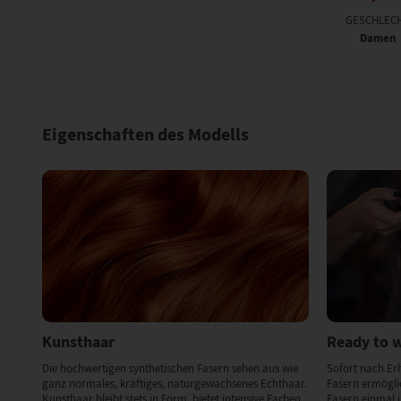
GESCHLEC
Damen
Eigenschaften des Modells
Kunsthaar
Ready to 
Die hochwertigen synthetischen Fasern sehen aus wie
Sofort nach Erh
ganz normales, kräftiges, naturgewachsenes Echthaar.
Fasern ermögli
Kunsthaar bleibt stets in Form, bietet intensive Farben,
Fasern einmal 