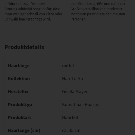
luftdurchlässig. Die hohe
eine Standardgröße und dank der
Atmungsaktivität sorgt dafür, dass
Größenverstellbarkeit moderner
man weniger schnell von Hitze oder
Monturen passt diese den meisten
Schweiß beeinträchtigt wird.
Personen.
Produktdetails
Haarlänge
mittel
Kollektion
Hair To Go
Hersteller
Gisela Mayer
Produkttyp
Kunsthaar-Haarteil
Produktart
Haarteil
Haarlänge (cm)
ca. 35 cm