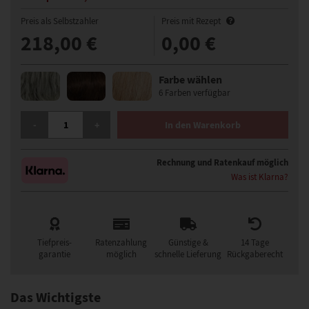
Preis als Selbstzahler
Preis mit Rezept
218,00 €
0,00 €
Farbe wählen
6 Farben verfügbar
GISELA MAYER HI EVITA CLASSIC HAARTEIL MENGE
-
+
In den Warenkorb
Rechnung und Ratenkauf möglich
Was ist Klarna?
Tiefpreis-
Ratenzahlung
Günstige &
14 Tage
garantie
möglich
schnelle Lieferung
Rückgaberecht
Das Wichtigste