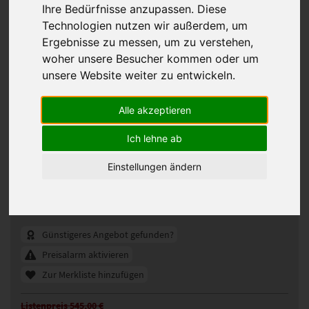
Ihre Bedürfnisse anzupassen. Diese
Technologien nutzen wir außerdem, um
Ergebnisse zu messen, um zu verstehen,
woher unsere Besucher kommen oder um
unsere Website weiter zu entwickeln.
Alle akzeptieren
Ich lehne ab
Einstellungen ändern
Gisela Mayer Hi Evita Classic Haarteil
331771
Artikelnummer:
dark blond rooted (14/26+12)
Gezeigte Farbe:
Günstigeres Angebot gefunden?
Preisalarm aktivieren
Zur Merkliste hinzufügen
Listenpreis 545,00 €