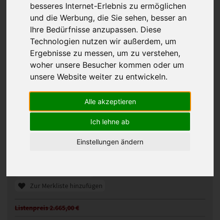
besseres Internet-Erlebnis zu ermöglichen
und die Werbung, die Sie sehen, besser an
Ihre Bedürfnisse anzupassen. Diese
Technologien nutzen wir außerdem, um
Ergebnisse zu messen, um zu verstehen,
woher unsere Besucher kommen oder um
unsere Website weiter zu entwickeln.
Alle akzeptieren
Gisela Mayer HH Remy Age Perücke
Ich lehne ab
331647
Artikelnummer:
bernstein mix
Gezeigte Farbe:
Einstellungen ändern
Günstigeres Angebot gefunden?
Preisalarm aktivieren
Zur Merkliste hinzufügen
Listenpreis 2.665,00 €