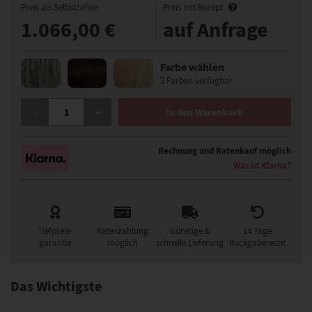
Preis als Selbstzahler
Preis mit Rezept
1.066,00 €
auf Anfrage
Farbe wählen
3 Farben verfügbar
GISELA MAYER HH REMY AGE PERÜCKE MENGE
-
+
In den Warenkorb
Rechnung und Ratenkauf möglich
Was ist Klarna?
Tiefpreis-
Ratenzahlung
Günstige &
14 Tage
garantie
möglich
schnelle Lieferung
Rückgaberecht
Das Wichtigste