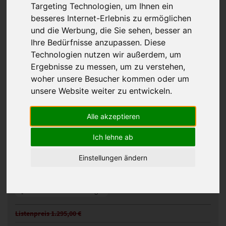
Targeting Technologien, um Ihnen ein
besseres Internet-Erlebnis zu ermöglichen
und die Werbung, die Sie sehen, besser an
Ihre Bedürfnisse anzupassen. Diese
Technologien nutzen wir außerdem, um
Ergebnisse zu messen, um zu verstehen,
woher unsere Besucher kommen oder um
unsere Website weiter zu entwickeln.
GFH Porto Mono Perücke
Alle akzeptieren
101022
Artikelnummer:
Ich lehne ab
darksand rooted
Gezeigte Farbe:
Einstellungen ändern
Günstigeres Angebot gefunden?
Preisalarm aktivieren
Zur Merkliste hinzufügen
Listenpreis 1.295,00 €