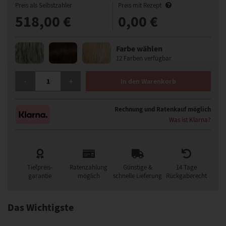
Preis als Selbstzahler
Preis mit Rezept
518,00 €
0,00 €
Farbe wählen
12 Farben verfügbar
GFH PORTO MONO PERÜCKE MENGE
-
+
In den Warenkorb
Rechnung und Ratenkauf möglich
Was ist Klarna?
Tiefpreis-
Ratenzahlung
Günstige &
14 Tage
garantie
möglich
schnelle Lieferung
Rückgaberecht
Das Wichtigste