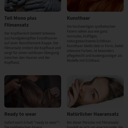
Teil Mono plus
Kunsthaar
Filmansatz
Die hochwertigen synthetischen
Fasern sehen aus wie ganz
Der Kopfbereich besteht teilweise
normales, kräftiges,
aus handgeknüpften Einzelhaaren
naturgewachsenes Echthaar.
auf einer Monofilament-Kappe. Der
Kunsthaar bleibt stets in Form, bietet
Filmansatz imitiert die Kopfhaut und
intensive Farben, ist besonders
sorgt für einen nahtlosen Übergang
pflegeleicht und kostengünstiger als
zwischen den Haaren und der
Modelle mit Echthaar.
Kopfhaut.
Ready to wear
Natürlicher Haaransatz
Sofort nach Erhalt "ready to wear"!
Bei dieser Perücke mit Filmansatz
Die synthetischen Fasern
handelt es sich um eine Variante, die