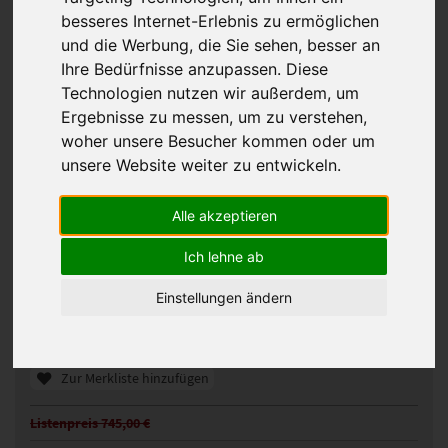
besseres Internet-Erlebnis zu ermöglichen
und die Werbung, die Sie sehen, besser an
Ihre Bedürfnisse anzupassen. Diese
Technologien nutzen wir außerdem, um
Ergebnisse zu messen, um zu verstehen,
woher unsere Besucher kommen oder um
unsere Website weiter zu entwickeln.
Alle akzeptieren
GFH Nolay Perücke
Ich lehne ab
101056
Artikelnummer:
hotchilli rooted
Gezeigte Farbe:
Einstellungen ändern
Günstigeres Angebot gefunden?
Preisalarm aktivieren
Zur Merkliste hinzufügen
Listenpreis 745,00 €