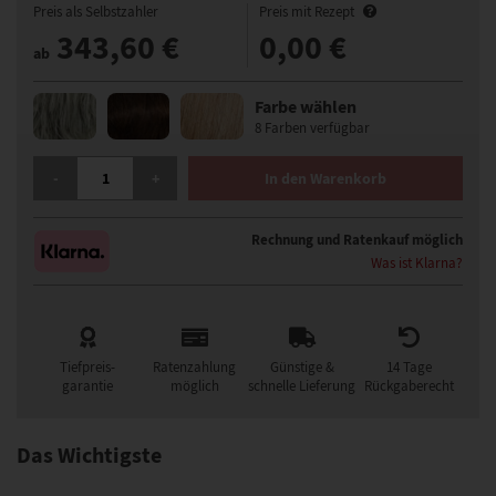
Preis als Selbstzahler
Preis mit Rezept
343,60 €
0,00 €
ab
Farbe wählen
8 Farben verfügbar
GFH NINFA PERÜCKE MENGE
-
+
In den Warenkorb
Rechnung und Ratenkauf möglich
Was ist Klarna?
Tiefpreis-
Ratenzahlung
Günstige &
14 Tage
garantie
möglich
schnelle Lieferung
Rückgaberecht
Das Wichtigste