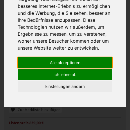
besseres Internet-Erlebnis zu ermöglichen
und die Werbung, die Sie sehen, besser an
Ihre Bedürfnisse anzupassen. Diese
Technologien nutzen wir außerdem, um
Ergebnisse zu messen, um zu verstehen,
woher unsere Besucher kommen oder um
unsere Website weiter zu entwickeln.
Alle akzeptieren
GFH Ninfa Perücke
Ich lehne ab
101053
Artikelnummer:
champagne rooted
Gezeigte Farbe:
Einstellungen ändern
Günstigeres Angebot gefunden?
Preisalarm aktivieren
Zur Merkliste hinzufügen
Listenpreis 859,00 €